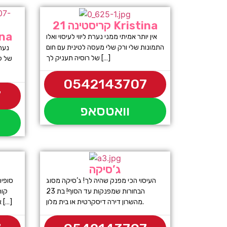
קריסטינה 21 Kristina
קריסטי
אין יותר אמיתי ממני נערת ליווי לעיסוי ואלו
התמונות שלי ורק שלי מעסה לטינית עם חום
נערו
של רוסיה תעניק לך […]
של קר
0542143707
7
וואטסאפ
ג’סיקה
העיסוי הכי מפנק שהיה לך! ג’סיקה מסוג
הבחורות שמפנקות עד הסוף! בת 23
קור
מהשרון דירה דיסקרטית או בית מלון.
אביב התמונות שלי מדברות בעד עצמן […]