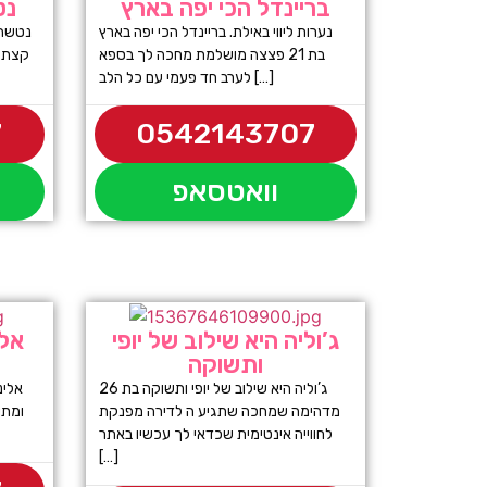
בריינדל הכי יפה בארץ
נט
נערות ליווי באילת. בריינדל הכי יפה בארץ
בת 21 פצצה מושלמת מחכה לך בספא
קצת כ
לערב חד פעמי עם כל הלב […]
7
0542143707
וואטסאפ
ג’וליה היא שילוב של יופי
אלי
ותשוקה
ג’וליה היא שילוב של יופי ותשוקה בת 26
אלינ
מדהימה שמחכה שתגיע ה לדירה מפנקת
לחווייה אינטימית שכדאי לך עכשיו באתר
[…]