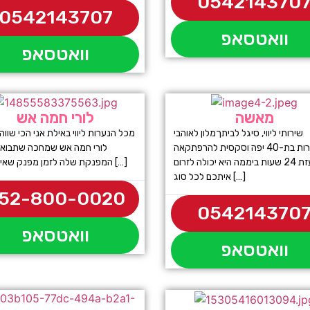
054214370
0542143707
וואטסאפ
וואטסאפ
מאשה
לורי חמה אש
שירותי ליווי, סיגל לביתךמלון לאוהבי
מכל הנערות ליווי באילת אני הכי שווה
הבוגרות בת-40 יפה וסקסית להרפתקאה
לורי חמה אש שמחכה שתבוא 
נועזת 24 שעות ביממה היא יכולה לזרום
המפנקת שלה לזמן מפנק שאי אפשר […]
איתכם לכל סוג […]
52-800-0020
054214370
וואטסאפ
וואטסאפ