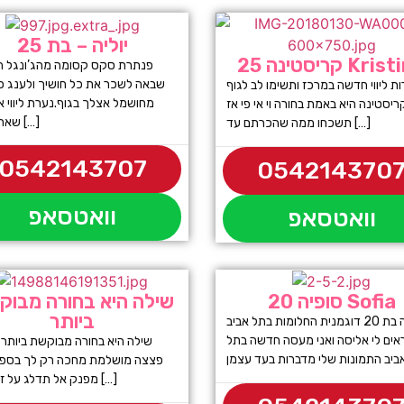
יוליה – בת 25
נה 25 Kristina
פנתרת סקס קסומה מהג’ונגל ה
שבאה לשכר את כל חושיך ולענג כ
ת ליווי חדשה במרכז ותשימו לב לגוף
מחושמל אצלך בגוף.נערת ליווי א
יסטינה היא באמת בחורה וי אי פי אז
שאתה יכול […]
תשכחו ממה שהכרתם עד […]
0542143707
054214370
וואטסאפ
וואטסאפ
סופיה 20 Sofia
שילה היא בחורה מבו
ביותר
סופיה בת 20 דוגמנית החלומות בתל אביב
אים לי אליסה ואני מעסה חדשה בתל
פצצה מושלמת מחכה רק לך בספא
מפנק אל תדלג על זה הזמן […]