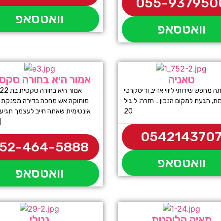
055-937950
וואטסאפ
וואטסאפ
טאניה
אמור היא בחורה סקס
ה מחפש שירותי ליווי אדיב ודיסקרטי
ת, הגעת למקום הנכון… חזרה: ל גיל
מותוקה אש מחכה בדירה מפנקת לח
20
אינטימית שאתה חייב לעצמך תגיע 
ג
054214370
52-464-5888
וואטסאפ
וואטסאפ
מאיה הלוהטת
נטלי