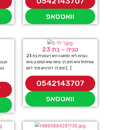
7
0542143707
וואטסאפ
טניה – בת 23
נערות ליווי, סוזאנה היא דוגמנית בת 23
אמיתית! והיא תתן לך עיסוי שיא המפנק והיא
תתן לך להרגיש מלך ליום […]
0542143707
7
וואטסאפ