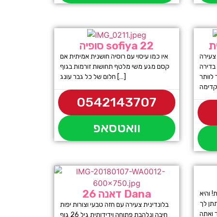
ת
סופיה sofiya 22
וזן היא בחורה סקסית בת 22 צעירה
איו כמו עיסוי עם רוסיה חושנית אמיתית אם
בדירה
קסם מגע משי מלטף תחושות זורמות בגוף
לוותר
חלום של כל גבר עונג […]
0542143707
וואטסאפ
דאנה 26 Dana
בת 22 אמיתית! והיא
תתן לך
בלונדינית צעירה עם חזה טבעי וצורות יפות
חיבה ונלהבת פתוחה וידידותית גיל 26 גוף