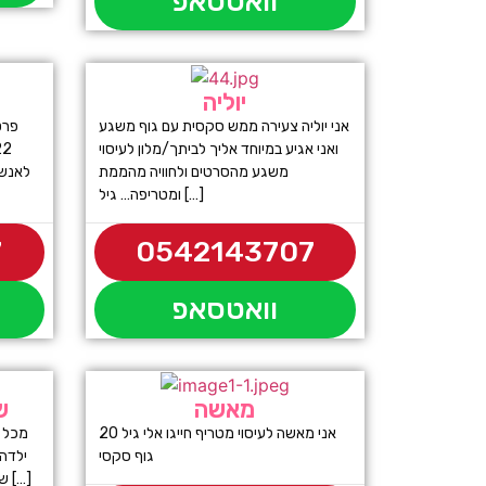
וואטסאפ
יוליה
אני יוליה צעירה ממש סקסית עם גוף משגע
פרט
ואני אגיע במיוחד אליך לביתך/מלון לעיסוי
משגע מהסרטים ולחוויה מהממת
לאנשי
ומטריפה… גיל […]
7
0542143707
וואטסאפ
מאשה
ש
אני מאשה לעיסוי מטריף חייגו אלי גיל 20
מכל נ
גוף סקסי
שמחכה שתגיע ה לדירה מפנקת לערב […]