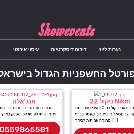
Showevents
נערות ליווי
דירות דיסקרטיות
עיסוי אירוטי
ורטל החשפניות הגדול בישראל
ניקול 22 Nikol
אנג’אלה
היי לכולם אני ניקול בת 20 ואני רוצה לתת
דוגמנית על ממרכז מחכה לך ש
 של מסאג’ איכותי אני מעסה בכייף
ותזמין אותי לעיסוי הכי מפנק בארץ גיל
ומתוקה אמיתית לביתך […]
0559865581