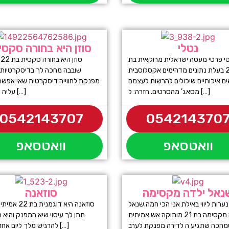
נטלי
סוזן היא בחורה סקסי
י פרטי מעסה ישראלית מרוקאית בת
ס
22 בעלת נתונים מדהימים אקסלוסבית
שובבה מחכה לך בדיסקרטיות 
ם איכותיים שיכולים להרשות לעצמם
מפנקת לחווייה דיסקרטית שאי אפשר 
מסאג’ מהסרטים. חזרה: ל […]
עליה קדימה […]
0542143707
054214370
וואטסאפ
וואטסאפ
נאל ילדה מקסימה
סוזאנה
ערות ליווי באילת אני הכי חמה.שנאל
סוזאנה היא דוגמנית 
ילדה מקסימה בת 21 מותוקה אש אמיתית
תתן לך עיסוי שיא המפנק והיא 
להרגיש מלך ליום אחד ואתה […]