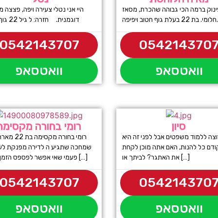
ינוק ברמה הכי גבוהה שהכרת, מסאז
היי אני נטלי צעירה ויפה, פצצה
חלומי. בת 22 בעלת גוף חטוב ויפיפה.
דוגמנית. חזרה: ל גיל 22 גוף סקסי
0542143707
054214370
וואטסאפ
וואטסאפ
סיון
רומי בחורה מקסימה
וצה ללמוד משפטים אבל לפני זה היא
רומי בחורה מקסי
ודם כל להנות, האם אתה מוכן לקחת
שמחכה שתגיע ה לדירה מפנקת לע
את האתגר? לביתך או […]
פעמי שאי אפשר לפספס הזמן עכשיו […]
0542143707
054214370
וואטסאפ
וואטסאפ