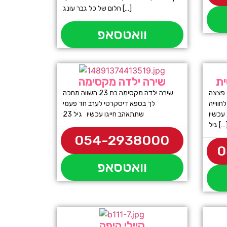
חלום של כל גבר עונג […]
וואטסאפ
ית
שירה ילדה מקסימה
אמור היא בחורה סקסית בת 22 פצצה
שירה ילדה מקסימה בת 23 השווה מחכה
ווייה
לך בספא דיסקרטי לערב חד פעמי
עכשיו
שתתאהב חייגו עכשיו גיל 23
יל […]
054-2938000
0
וואטסאפ
קיילי היפה