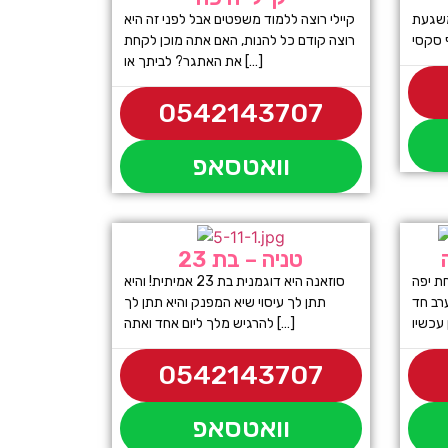
 משגעת
קיילי רוצה ללמוד משפטים אבל לפני זה היא
רוצה קודם כל להנות, האם אתה מוכן לקחת
את האתגר? לביתך או […]
0542143707
וואטסאפ
טניה – בת 23
מה בת 22 מארחת יפה
סוזאנה היא דוגמנית בת 23 אמיתית! והיא
רב חד
תתן לך עיסוי שיא המפנק והיא תתן לך
להרגיש מלך ליום אחד ואתה […]
0542143707
וואטסאפ