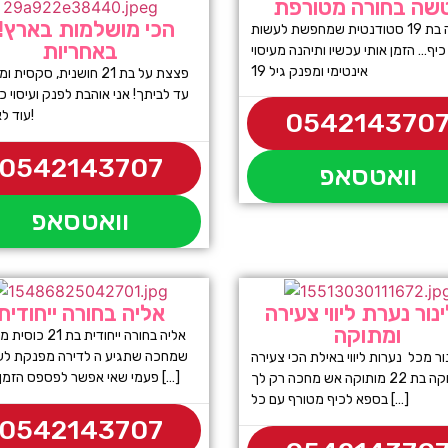
שה בחורה מטורפת
הכי מושלמות בארץ!!
נטשה בת 19 סטודנטית שמחפשת לעשות
באחריות
יף… הזמן אותי עכשיו ותיהנה מעיסוי
אינטימי ומפנק גיל 19
פצצת על בת 21 חושנית, סקסי
עד לביתך! אני אוהבת לפנק ועיסוי כ
עוד לא ראית!
054214370
0542143707
וואטסאפ
וואטסאפ
נור נערת ליווי צעירה
אליה בחורה ייחודית
ומתוקה
אליה בחורה ייחודית בת
שמחכה שתגיע ה לדירה מפנקת לע
ור מכל נערות ליווי באילת הכי צעירה
פעמי שאי אפשר לפספס הזמן עכשיו […]
ומתוקה בת 22 מותוקה אש מחכה רק לך
בספא לכיף מטורף עם כל […]
0542143707