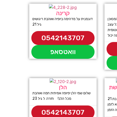
קרינה
מסוכן
דוגמנית על מדהימה ביופיה ואוהבת ריגושים
ל עצב
גיל 21
טומית
0542143707
וואטסאפ
קשת
הלן
שלום שמי הלן יפיופה אמיתית חמה ואוהבת
מכל הלב! חזרה: ל גיל 23
שילה היא בחורה מבוקשת ביותר בת 21
 לזמן
0542143707