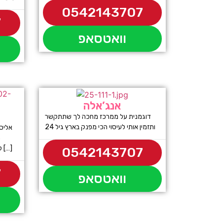
0542143707
7
וואטסאפ
אנג’אלה
דוגמנית על ממרכז מחכה לך שתתקשר
ותזמין אותי לעיסוי הכי מפנק בארץ גיל 24
אליסה
ת
להעניק לכם עיסוי אירוטי חושני ומענג […]
0542143707
7
וואטסאפ