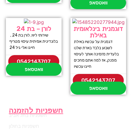
וואטסאפ
דוגמנית בינלאומית
לורן – בת 24
באילת
שירותי ליווי, לורן בת 24 ,
בלונדינית אמיתית עיסוי מטריף
דגמנית על עכשיו באילת
חייגו אלי גיל 24
לשבוע בלבד בארת שלנו
בלעדית מזמינה אותך לעיסוי
מפנק, אז למה אתם מחכים
0542143707
חייגו עכשיו
וואטסאפ
0542143707
וואטסאפ
חשפניות להזמנה
חשפניות בתל אביב
חשפניות בחולון