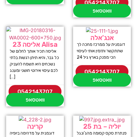
0542143707
וואטסאפ
אנג’אלה
אליסה 23 Alisa
דוגמנית על ממרכז מחכה לך
שתתקשר ותזמין אותי לעיסוי
אליסה תכיר אותך לחלום של
הכי מפנק בארץ גיל 24
כל גבר, והיא תיתן רגשות בלתי
נשכחים היא תשמח להעניק
לכם עיסוי אירוטי חושני ומענג
0542143707
[…]
וואטסאפ
0542143707
וואטסאפ
יוליה – בת 25
קרינה
פנתרת סקס קסומה מהג’ונגל
דוגמנית על מדהימה ביופיה