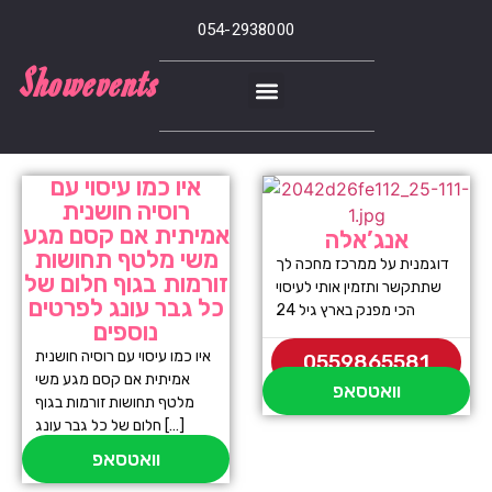
054-2938000
Showevents
איו כמו עיסוי עם
רוסיה חושנית
אמיתית אם קסם מגע
אנג’אלה
משי מלטף תחושות
דוגמנית על ממרכז מחכה לך
זורמות בגוף חלום של
שתתקשר ותזמין אותי לעיסוי
כל גבר עונג לפרטים
הכי מפנק בארץ גיל 24
נוספים
איו כמו עיסוי עם רוסיה חושנית
0559865581
אמיתית אם קסם מגע משי
וואטסאפ
מלטף תחושות זורמות בגוף
חלום של כל גבר עונג […]
וואטסאפ