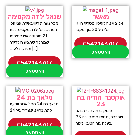
מאשה
שנאל ילדה מקסימה
אני מאשה לעיסוי מטריף חייגו
מכל נערות ליווי באילת אני הכי
אלי גיל 20 גוף סקסי
חמה.שנאל ילדה מקסימה בת
21 מותוקה אש אמיתית
שמחכה שתגיע ה לדירה
0542143707
מפנקת לערב […]
וואטסאפ
0542143707
וואטסאפ
אוקסנה יהודיה בת
מלאך בת 24
23
מלאך בת 24 מתל אביב יודעת
לתת בראש שצריך גיל 24
פינוק ברמה הכי גבוהה
שהכרת, מסאז מפנק. בת 23
בעלת גוף חטוב ויפיפה.
0542143707
וואטסאפ