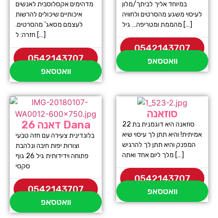
במיוחד אליך לביתך/מלון
מדהימים אקסלוסבית לאנשים
לעיסוי משגע מהסרטים ולחוויה
איכותיים שיכולים להרשות
מהממת ומטריפה… גיל […]
לעצמם מסאג’ מהסרטים.
חזרה: ל […]
0542143707
0542143707
וואטסאפ
וואטסאפ
סוזאנה
דאנה 26 Dana
סוזאנה היא דוגמנית בת 22
אמיתית! והיא תתן לך עיסוי שיא
בלונדינית צעירה עם חזה טבעי
המפנק והיא תתן לך להרגיש
וצורות יפות חיבה ונלהבת
מלך ליום אחד ואתה […]
פתוחה וידידותית גיל 26 גוף
סקסי
0542143707
0542143707
וואטסאפ
וואטסאפ