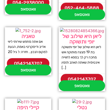
054-2938000
052-464-5888
וואטסאפ
וואטסאפ
ליאן היא שילוב של
טאניה
יופי ותשוקה
אם אתה מחפש שירותי ליווי
אדיב ודיסקרטי באמת, הגעת
ליאן היא שילוב של יופי ותשוקה
למקום הנכון… חזרה: ל גיל 20
בת 19 פצצה מותוקה אש
מחכה רק לך בספא לחווייה
אינטימית שאתה תאהב תזמין
0542143707
[…]
וואטסאפ
0542143707
וואטסאפ
נטלי
קיילי היפה