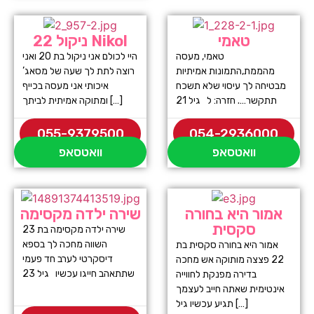
טאמי
ניקול 22 Nikol
טאמי, מעסה
היי לכולם אני ניקול בת 20 ואני
מהממת,התמונות אמיתיות
רוצה לתת לך שעה של מסאג’
מבטיחה לך עיסוי שלא תשכח
איכותי אני מעסה בכייף
תתקשר…. חזרה: ל גיל 21
ומתוקה אמיתית לביתך […]
055-9379500
054-2936000
וואטסאפ
וואטסאפ
אמור היא בחורה
שירה ילדה מקסימה
סקסית
שירה ילדה מקסימה בת 23
השווה מחכה לך בספא
אמור היא בחורה סקסית בת
דיסקרטי לערב חד פעמי
22 פצצה מותוקה אש מחכה
שתתאהב חייגו עכשיו גיל 23
בדירה מפנקת לחווייה
אינטימית שאתה חייב לעצמך
תגיע עכשיו גיל […]