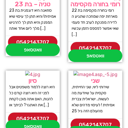
רומי בחורה מקסימה
טניה – בת 23
רומי בחורה מקסימה בת 22
סוזאנה היא דוגמנית בת 23
מארחת יפה שמחכה שתגיע ה
אמיתית! והיא תתן לך עיסוי שיא
לדירה מפנקת לערב חד פעמי
המפנק והיא תתן לך להרגיש
שאי אפשר לפספס הזמן עכשיו
מלך ליום אחד ואתה […]
[…]
0542143707
0542143707
וואטסאפ
וואטסאפ
שני
סיון
שירותי ליווי, שני החייתית,
היא רוצה ללמוד משפטים אבל
סקסית על שיודעת מה
לפני זה היא רוצה קודם כל
לעשות.. ישראלית צברית
להנות, האם אתה מוכן לקחת
אמיתית ! לעיסוי מדהים שלא
את האתגר? לביתך או […]
מהעולם הזה גיל 25
0542143707
0542143707
וואטסאפ