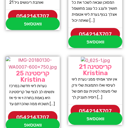
המסוכן שבאה לשכר את כל
ואוהבת ריגושים גיל 21
חושיך ולענג כל עצב מחושמל
אצלך בגוף.נערת ליווי אטומית
0542143707
שאתה יכול […]
וואטסאפ
0542143707
וואטסאפ
קריסטינה 21
Kristina
קריסטינה 25
Kristina
אין יותר אמיתי ממני נערת ליווי
לעיסוי ואלו התמונות שלי ורק
נערות ליווי חדשה במרכז
שלי מעסה לטינית עם חום של
ותשימו לב לגוף של קריסטינה
רוסיה תעניק לך […]
היא באמת בחורה וי אי פי אז
תשכחו ממה שהכרתם עד […]
0542143707
0542143707
וואטסאפ
וואטסאפ