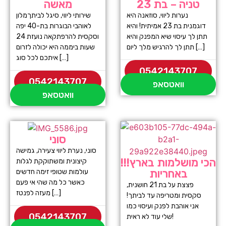
טניה – בת 23
מאשה
נערות ליווי, סוזאנה היא
שירותי ליווי, סיגל לביתךמלון
דוגמנית בת 23 אמיתית! והיא
לאוהבי הבוגרות בת-40 יפה
תתן לך עיסוי שיא המפנק והיא
וסקסית להרפתקאה נועזת 24
תתן לך להרגיש מלך ליום […]
שעות ביממה היא יכולה לזרום
איתכם לכל סוג […]
0542143707
0542143707
וואטסאפ
וואטסאפ
סוני
סוני, נערת ליווי צעירה, גמישה
הכי מושלמות בארץ!!!
קיצונית ומשתוקקת לגלות
באחריות
עולמות שטופי זימה חדשים
כאשר כל מה שהי אי פעם
פצצת על בת 21 חושנית,
מעזה לפנטז […]
סקסית ומטריפה עד לביתך!
אני אוהבת לפנק ועיסוי כמו
0542143707
שלי עוד לא ראית!