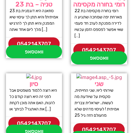
רומי בחורה מקסימה
טניה – בת 23
רומי בחורה מקסימה בת 22
סוזאנה היא דוגמנית בת 23
מארחת יפה שמחכה שתגיע ה
אמיתית! והיא תתן לך עיסוי שיא
לדירה מפנקת לערב חד פעמי
המפנק והיא תתן לך להרגיש
שאי אפשר לפספס הזמן עכשיו
מלך ליום אחד ואתה […]
[…]
0542143707
0542143707
וואטסאפ
וואטסאפ
שני
סיון
שירותי ליווי, שני החייתית,
היא רוצה ללמוד משפטים אבל
סקסית על שיודעת מה
לפני זה היא רוצה קודם כל
לעשות.. ישראלית צברית
להנות, האם אתה מוכן לקחת
אמיתית ! לעיסוי מדהים שלא
את האתגר? לביתך או […]
מהעולם הזה גיל 25
0542143707
0542143707
וואטסאפ