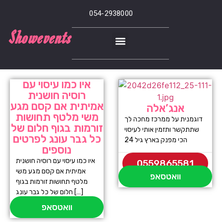
054-2938000
Showevents
איו כמו עיסוי עם
רוסיה חושנית
אמיתית אם קסם מגע
אנג’אלה
משי מלטף תחושות
דוגמנית על ממרכז מחכה לך
זורמות בגוף חלום של
שתתקשר ותזמין אותי לעיסוי
כל גבר עונג לפרטים
הכי מפנק בארץ גיל 24
נוספים
איו כמו עיסוי עם רוסיה חושנית
0559865581
אמיתית אם קסם מגע משי
וואטסאפ
מלטף תחושות זורמות בגוף
חלום של כל גבר עונג […]
וואטסאפ