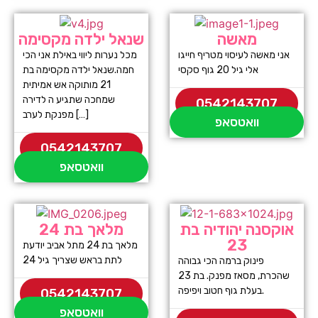
מאשה
שנאל ילדה מקסימה
אני מאשה לעיסוי מטריף חייגו
מכל נערות ליווי באילת אני הכי
אלי גיל 20 גוף סקסי
חמה.שנאל ילדה מקסימה בת
21 מותוקה אש אמיתית
שמחכה שתגיע ה לדירה
0542143707
מפנקת לערב […]
וואטסאפ
0542143707
וואטסאפ
אוקסנה יהודיה בת
מלאך בת 24
23
מלאך בת 24 מתל אביב יודעת
לתת בראש שצריך גיל 24
פינוק ברמה הכי גבוהה
שהכרת, מסאז מפנק. בת 23
בעלת גוף חטוב ויפיפה.
0542143707
וואטסאפ