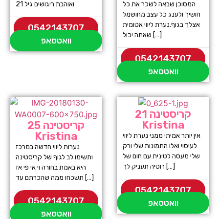
המסוכן שבאה לשכר את כל
ואוהבת ריגושים גיל 21
חושיך ולענג כל עצב מחושמל
אצלך בגוף.נערת ליווי אטומית
0542143707
שאתה יכול […]
וואטסאפ
0542143707
וואטסאפ
קריסטינה 21
Kristina
קריסטינה 25
Kristina
אין יותר אמיתי ממני נערת ליווי
לעיסוי ואלו התמונות שלי ורק
נערות ליווי חדשה במרכז
שלי מעסה לטינית עם חום של
ותשימו לב לגוף של קריסטינה
רוסיה תעניק לך […]
היא באמת בחורה וי אי פי אז
תשכחו ממה שהכרתם עד […]
0542143707
0542143707
וואטסאפ
וואטסאפ