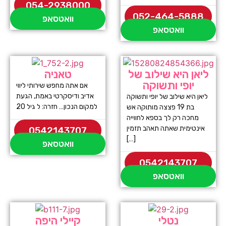
054-2938000
052-464-5888
וואטסאפ
וואטסאפ
ליאן היא שילוב של
טאניה
יופי ותשוקה
אם אתה מחפש שירותי ליווי
אדיב ודיסקרטי באמת, הגעת
ליאן היא שילוב של יופי ותשוקה
למקום הנכון… חזרה: ל גיל 20
בת 19 פצצה מותוקה אש
מחכה רק לך בספא לחווייה
אינטימית שאתה תאהב תזמין
0542143707
[…]
וואטסאפ
0542143707
וואטסאפ
נטלי
קיילי היפה