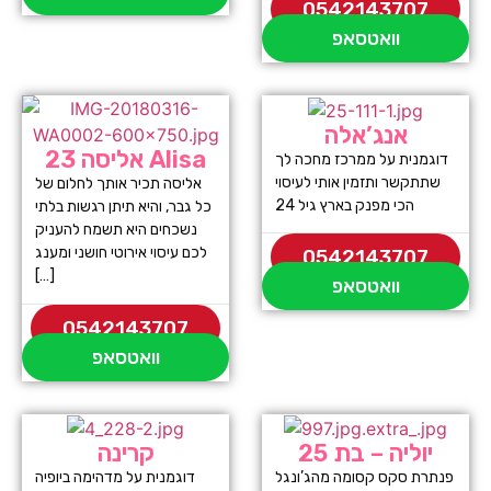
0542143707
וואטסאפ
אנג’אלה
אליסה 23 Alisa
דוגמנית על ממרכז מחכה לך
שתתקשר ותזמין אותי לעיסוי
אליסה תכיר אותך לחלום של
הכי מפנק בארץ גיל 24
כל גבר, והיא תיתן רגשות בלתי
נשכחים היא תשמח להעניק
לכם עיסוי אירוטי חושני ומענג
0542143707
[…]
וואטסאפ
0542143707
וואטסאפ
יוליה – בת 25
קרינה
פנתרת סקס קסומה מהג’ונגל
דוגמנית על מדהימה ביופיה