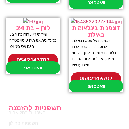
וואטסאפ
דוגמנית בינלאומית
לורן – בת 24
באילת
שירותי ליווי, לורן בת 24 ,
בלונדינית אמיתית עיסוי מטריף
דגמנית על עכשיו באילת
חייגו אלי גיל 24
לשבוע בלבד בארת שלנו
בלעדית מזמינה אותך לעיסוי
מפנק, אז למה אתם מחכים
0542143707
חייגו עכשיו
וואטסאפ
0542143707
וואטסאפ
חשפניות להזמנה
חשפניות בתל אביב
חשפניות בחולון