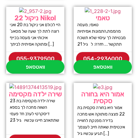
טאמי
ניקול 22 Nikol
טאמי, מעסה
היי לכולם אני ניקול בת 20 ואני
מהממת,התמונות אמיתיות
רוצה לתת לך שעה של מסאג’
מבטיחה לך עיסוי שלא תשכח
איכותי אני מעסה בכייף
תתקשר…. חזרה: ל גיל 21
ומתוקה אמיתית לביתך […]
055-9379500
054-2936000
וואטסאפ
וואטסאפ
אמור היא בחורה
שירה ילדה מקסימה
סקסית
שירה ילדה מקסימה בת 23
השווה מחכה לך בספא
אמור היא בחורה סקסית בת
דיסקרטי לערב חד פעמי
22 פצצה מותוקה אש מחכה
שתתאהב חייגו עכשיו גיל 23
בדירה מפנקת לחווייה
אינטימית שאתה חייב לעצמך
תגיע עכשיו גיל […]