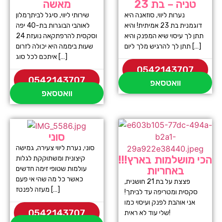
טניה – בת 23
מאשה
נערות ליווי, סוזאנה היא
שירותי ליווי, סיגל לביתךמלון
דוגמנית בת 23 אמיתית! והיא
לאוהבי הבוגרות בת-40 יפה
תתן לך עיסוי שיא המפנק והיא
וסקסית להרפתקאה נועזת 24
תתן לך להרגיש מלך ליום […]
שעות ביממה היא יכולה לזרום
איתכם לכל סוג […]
0542143707
0542143707
וואטסאפ
וואטסאפ
סוני
סוני, נערת ליווי צעירה, גמישה
הכי מושלמות בארץ!!!
קיצונית ומשתוקקת לגלות
באחריות
עולמות שטופי זימה חדשים
כאשר כל מה שהי אי פעם
פצצת על בת 21 חושנית,
מעזה לפנטז […]
סקסית ומטריפה עד לביתך!
אני אוהבת לפנק ועיסוי כמו
0542143707
שלי עוד לא ראית!