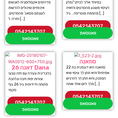
במיוחד אליך לביתך/מלון
מדהימים אקסלוסבית לאנשים
לעיסוי משגע מהסרטים ולחוויה
איכותיים שיכולים להרשות
מהממת ומטריפה… גיל […]
לעצמם מסאג’ מהסרטים.
חזרה: ל […]
0542143707
0542143707
וואטסאפ
וואטסאפ
סוזאנה
דאנה 26 Dana
סוזאנה היא דוגמנית בת 22
אמיתית! והיא תתן לך עיסוי שיא
בלונדינית צעירה עם חזה טבעי
המפנק והיא תתן לך להרגיש
וצורות יפות חיבה ונלהבת
מלך ליום אחד ואתה […]
פתוחה וידידותית גיל 26 גוף
סקסי
0542143707
0542143707
וואטסאפ
וואטסאפ