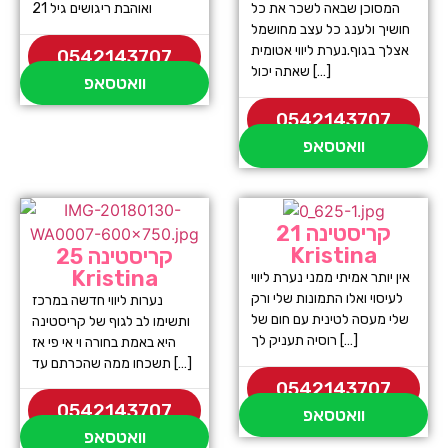
המסוכן שבאה לשכר את כל
ואוהבת ריגושים גיל 21
חושיך ולענג כל עצב מחושמל
אצלך בגוף.נערת ליווי אטומית
0542143707
שאתה יכול […]
וואטסאפ
0542143707
וואטסאפ
קריסטינה 21
Kristina
קריסטינה 25
Kristina
אין יותר אמיתי ממני נערת ליווי
לעיסוי ואלו התמונות שלי ורק
נערות ליווי חדשה במרכז
שלי מעסה לטינית עם חום של
ותשימו לב לגוף של קריסטינה
רוסיה תעניק לך […]
היא באמת בחורה וי אי פי אז
תשכחו ממה שהכרתם עד […]
0542143707
0542143707
וואטסאפ
וואטסאפ