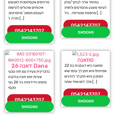
במיוחד אליך לביתך/מלון
מדהימים אקסלוסבית לאנשים
לעיסוי משגע מהסרטים ולחוויה
איכותיים שיכולים להרשות
מהממת ומטריפה… גיל […]
לעצמם מסאג’ מהסרטים.
חזרה: ל […]
0542143707
0542143707
וואטסאפ
וואטסאפ
סוזאנה
דאנה 26 Dana
סוזאנה היא דוגמנית בת 22
אמיתית! והיא תתן לך עיסוי שיא
בלונדינית צעירה עם חזה טבעי
המפנק והיא תתן לך להרגיש
וצורות יפות חיבה ונלהבת
מלך ליום אחד ואתה […]
פתוחה וידידותית גיל 26 גוף
סקסי
0542143707
0542143707
וואטסאפ
וואטסאפ