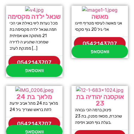
מאשה
שנאל ילדה מקסימה
אני מאשה לעיסוי מטריף חייגו
מכל נערות ליווי באילת אני הכי
אלי גיל 20 גוף סקסי
חמה.שנאל ילדה מקסימה בת
21 מותוקה אש אמיתית
שמחכה שתגיע ה לדירה
0542143707
מפנקת לערב […]
וואטסאפ
0542143707
וואטסאפ
אוקסנה יהודיה בת
מלאך בת 24
23
מלאך בת 24 מתל אביב יודעת
לתת בראש שצריך גיל 24
פינוק ברמה הכי גבוהה
שהכרת, מסאז מפנק. בת 23
בעלת גוף חטוב ויפיפה.
0542143707
וואטסאפ