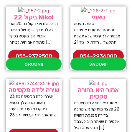
טאמי
ניקול 22 Nikol
טאמי, מעסה
היי לכולם אני ניקול בת 20 ואני
מהממת,התמונות אמיתיות
רוצה לתת לך שעה של מסאג’
מבטיחה לך עיסוי שלא תשכח
איכותי אני מעסה בכייף
תתקשר…. חזרה: ל גיל 21
ומתוקה אמיתית לביתך […]
055-9379500
054-2936000
וואטסאפ
וואטסאפ
אמור היא בחורה
שירה ילדה מקסימה
סקסית
שירה ילדה מקסימה בת 23
השווה מחכה לך בספא
אמור היא בחורה סקסית בת
דיסקרטי לערב חד פעמי
22 פצצה מותוקה אש מחכה
שתתאהב חייגו עכשיו גיל 23
בדירה מפנקת לחווייה
אינטימית שאתה חייב לעצמך
תגיע עכשיו גיל […]