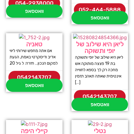
054-2938000
052-464-5888
וואטסאפ
וואטסאפ
ליאן היא שילוב של
טאניה
יופי ותשוקה
אם אתה מחפש שירותי ליווי
אדיב ודיסקרטי באמת, הגעת
ליאן היא שילוב של יופי ותשוקה
למקום הנכון… חזרה: ל גיל 20
בת 19 פצצה מותוקה אש
מחכה רק לך בספא לחווייה
אינטימית שאתה תאהב תזמין
0542143707
[…]
וואטסאפ
0542143707
וואטסאפ
נטלי
קיילי היפה