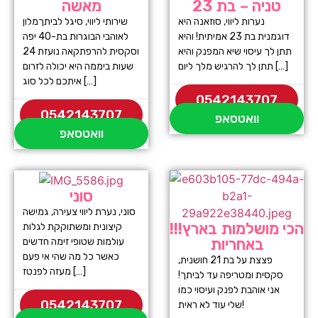
טניה – בת 23
מאשה
נערות ליווי, סוזאנה היא
שירותי ליווי, סיגל לביתךמלון
דוגמנית בת 23 אמיתית! והיא
לאוהבי הבוגרות בת-40 יפה
תתן לך עיסוי שיא המפנק והיא
וסקסית להרפתקאה נועזת 24
תתן לך להרגיש מלך ליום […]
שעות ביממה היא יכולה לזרום
איתכם לכל סוג […]
0542143707
0542143707
וואטסאפ
וואטסאפ
סוני
סוני, נערת ליווי צעירה, גמישה
הכי מושלמות בארץ!!!
קיצונית ומשתוקקת לגלות
באחריות
עולמות שטופי זימה חדשים
כאשר כל מה שהי אי פעם
פצצת על בת 21 חושנית,
מעזה לפנטז […]
סקסית ומטריפה עד לביתך!
אני אוהבת לפנק ועיסוי כמו
0542143707
שלי עוד לא ראית!