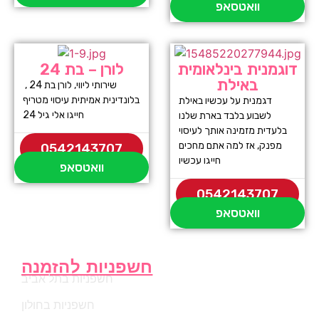
וואטסאפ
דוגמנית בינלאומית
לורן – בת 24
באילת
שירותי ליווי, לורן בת 24 ,
בלונדינית אמיתית עיסוי מטריף
דגמנית על עכשיו באילת
חייגו אלי גיל 24
לשבוע בלבד בארת שלנו
בלעדית מזמינה אותך לעיסוי
מפנק, אז למה אתם מחכים
0542143707
חייגו עכשיו
וואטסאפ
0542143707
וואטסאפ
חשפניות להזמנה
חשפניות בתל אביב
חשפניות בחולון