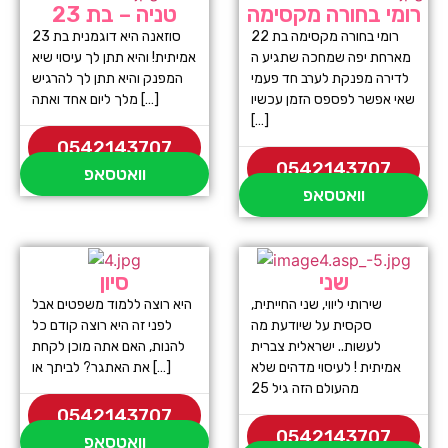
רומי בחורה מקסימה
טניה – בת 23
רומי בחורה מקסימה בת 22
סוזאנה היא דוגמנית בת 23
מארחת יפה שמחכה שתגיע ה
אמיתית! והיא תתן לך עיסוי שיא
לדירה מפנקת לערב חד פעמי
המפנק והיא תתן לך להרגיש
שאי אפשר לפספס הזמן עכשיו
מלך ליום אחד ואתה […]
[…]
0542143707
0542143707
וואטסאפ
וואטסאפ
שני
סיון
שירותי ליווי, שני החייתית,
היא רוצה ללמוד משפטים אבל
סקסית על שיודעת מה
לפני זה היא רוצה קודם כל
לעשות.. ישראלית צברית
להנות, האם אתה מוכן לקחת
אמיתית ! לעיסוי מדהים שלא
את האתגר? לביתך או […]
מהעולם הזה גיל 25
0542143707
0542143707
וואטסאפ