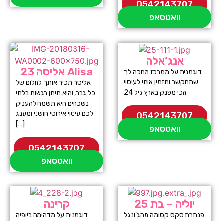
0542143707
וואטסאפ
אנג’אלה
אליסה 23 Alisa
דוגמנית על ממרכז מחכה לך
שתתקשר ותזמין אותי לעיסוי
אליסה תכיר אותך לחלום של
הכי מפנק בארץ גיל 24
כל גבר, והיא תיתן רגשות בלתי
נשכחים היא תשמח להעניק
לכם עיסוי אירוטי חושני ומענג
0542143707
[…]
וואטסאפ
0542143707
וואטסאפ
יוליה – בת 25
קרינה
פנתרת סקס קסומה מהג’ונגל
דוגמנית על מדהימה ביופיה