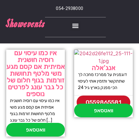
054-2938000
Showevents
איו כמו עיסוי עם
רוסיה חושנית
אמיתית אם קסם מגע
אנג’אלה
משי מלטף תחושות
דוגמנית על ממרכז מחכה לך
זורמות בגוף חלום של
שתתקשר ותזמין אותי לעיסוי
כל גבר עונג לפרטים
הכי מפנק בארץ גיל 24
נוספים
איו כמו עיסוי עם רוסיה חושנית
0559865581
אמיתית אם קסם מגע משי
וואטסאפ
מלטף תחושות זורמות בגוף
חלום של כל גבר עונג […]
וואטסאפ