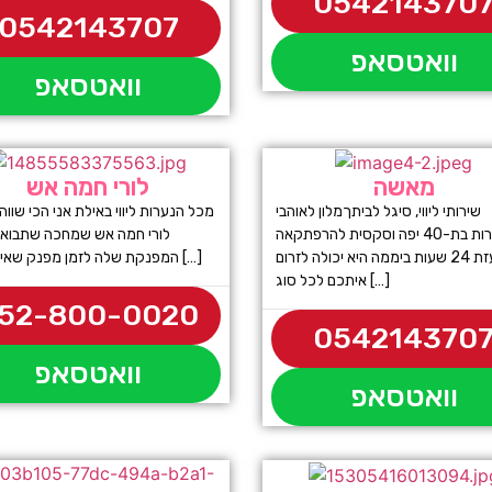
054214370
0542143707
וואטסאפ
וואטסאפ
מאשה
לורי חמה אש
שירותי ליווי, סיגל לביתךמלון לאוהבי
מכל הנערות ליווי באילת אני הכי שווה
הבוגרות בת-40 יפה וסקסית להרפתקאה
לורי חמה אש שמחכה שתבוא 
נועזת 24 שעות ביממה היא יכולה לזרום
המפנקת שלה לזמן מפנק שאי אפשר […]
איתכם לכל סוג […]
52-800-0020
054214370
וואטסאפ
וואטסאפ