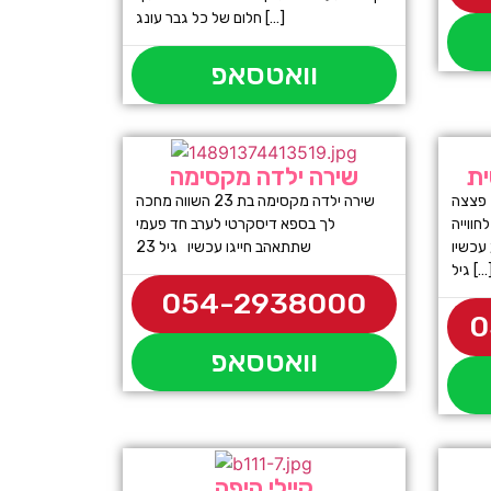
חלום של כל גבר עונג […]
וואטסאפ
ית
שירה ילדה מקסימה
אמור היא בחורה סקסית בת 22 פצצה
שירה ילדה מקסימה בת 23 השווה מחכה
ווייה
לך בספא דיסקרטי לערב חד פעמי
עכשיו
שתתאהב חייגו עכשיו גיל 23
יל […]
054-2938000
0
וואטסאפ
קיילי היפה