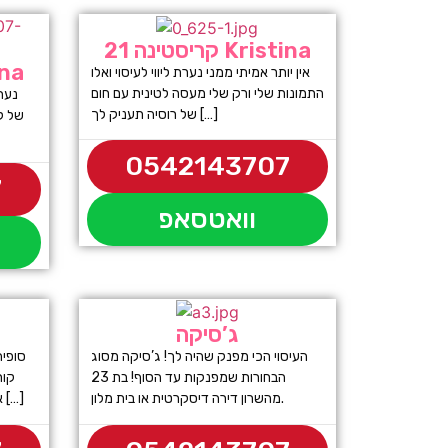
קריסטינה 21 Kristina
קריסטי
אין יותר אמיתי ממני נערת ליווי לעיסוי ואלו
התמונות שלי ורק שלי מעסה לטינית עם חום
נערו
של רוסיה תעניק לך […]
של קר
0542143707
7
וואטסאפ
ג’סיקה
העיסוי הכי מפנק שהיה לך! ג’סיקה מסוג
הבחורות שמפנקות עד הסוף! בת 23
קור
מהשרון דירה דיסקרטית או בית מלון.
אביב התמונות שלי מדברות בעד עצמן […]