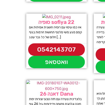
ת
סופיה sofiya 22
וזן היא בחורה סקסית בת 22 צעירה
איו כמו עיסוי עם רוסיה חושנית אמיתית אם
בדירה
קסם מגע משי מלטף תחושות זורמות בגוף
לוותר
חלום של כל גבר עונג […]
0542143707
וואטסאפ
דאנה 26 Dana
בת 22 אמיתית! והיא
תתן לך
בלונדינית צעירה עם חזה טבעי וצורות יפות
חיבה ונלהבת פתוחה וידידותית גיל 26 גוף