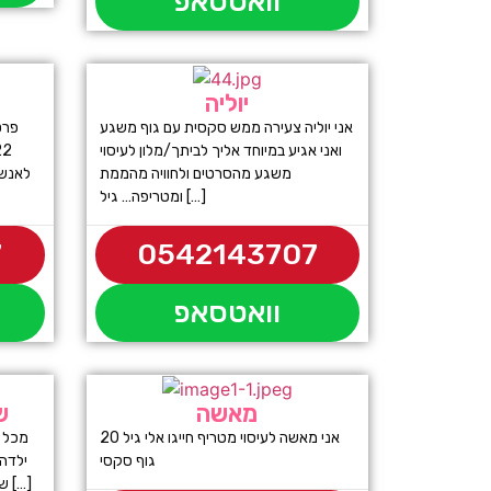
וואטסאפ
יוליה
אני יוליה צעירה ממש סקסית עם גוף משגע
פרט
ואני אגיע במיוחד אליך לביתך/מלון לעיסוי
משגע מהסרטים ולחוויה מהממת
לאנשי
ומטריפה… גיל […]
7
0542143707
וואטסאפ
מאשה
ש
אני מאשה לעיסוי מטריף חייגו אלי גיל 20
מכל נ
גוף סקסי
שמחכה שתגיע ה לדירה מפנקת לערב […]