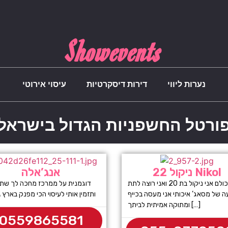
Showevents
נערות ליווי
דירות דיסקרטיות
עיסוי אירוטי
ורטל החשפניות הגדול בישראל
ניקול 22 Nikol
אנג’אלה
היי לכולם אני ניקול בת 20 ואני רוצה לתת
דוגמנית על ממרכז מחכה לך ש
 של מסאג’ איכותי אני מעסה בכייף
ותזמין אותי לעיסוי הכי מפנק בארץ גיל
ומתוקה אמיתית לביתך […]
0559865581