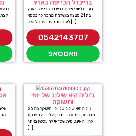
בריינדל הכי יפה בארץ
נט
נערות ליווי באילת. בריינדל הכי יפה בארץ
בת 21 פצצה מושלמת מחכה לך בספא
קצת כ
לערב חד פעמי עם כל הלב […]
7
0542143707
וואטסאפ
ג’וליה היא שילוב של יופי
אלי
ותשוקה
ג’וליה היא שילוב של יופי ותשוקה בת 26
אלינ
מדהימה שמחכה שתגיע ה לדירה מפנקת
לחווייה אינטימית שכדאי לך עכשיו באתר
[…]