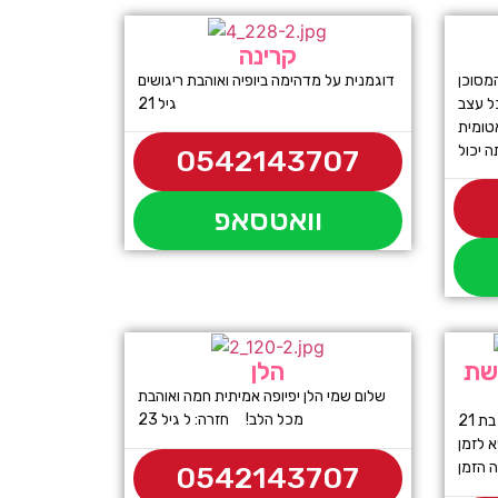
קרינה
מסוכן
דוגמנית על מדהימה ביופיה ואוהבת ריגושים
ל עצב
גיל 21
טומית
0542143707
וואטסאפ
קשת
הלן
שלום שמי הלן יפיופה אמיתית חמה ואוהבת
מכל הלב! חזרה: ל גיל 23
שילה היא בחורה מבוקשת ביותר בת 21
 לזמן
0542143707