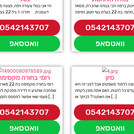
ינוק ברמה הכי גבוהה שהכרת, מסאז
היי אני נטלי צעירה ויפה, פצצה
חלומי. בת 22 בעלת גוף חטוב ויפיפה.
דוגמנית. חזרה: ל גיל 22 גוף סקסי
0542143707
054214370
וואטסאפ
וואטסאפ
סיון
רומי בחורה מקסימה
וצה ללמוד משפטים אבל לפני זה היא
רומי בחורה מקסי
ודם כל להנות, האם אתה מוכן לקחת
שמחכה שתגיע ה לדירה מפנקת לע
את האתגר? לביתך או […]
פעמי שאי אפשר לפספס הזמן עכשיו […]
0542143707
054214370
וואטסאפ
וואטסאפ