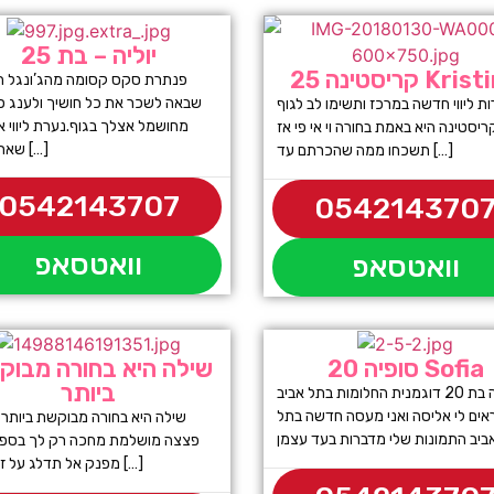
יוליה – בת 25
נה 25 Kristina
פנתרת סקס קסומה מהג’ונגל ה
שבאה לשכר את כל חושיך ולענג כ
ת ליווי חדשה במרכז ותשימו לב לגוף
מחושמל אצלך בגוף.נערת ליווי א
יסטינה היא באמת בחורה וי אי פי אז
שאתה יכול […]
תשכחו ממה שהכרתם עד […]
0542143707
054214370
וואטסאפ
וואטסאפ
סופיה 20 Sofia
שילה היא בחורה מבו
ביותר
סופיה בת 20 דוגמנית החלומות בתל אביב
אים לי אליסה ואני מעסה חדשה בתל
פצצה מושלמת מחכה רק לך בספא
מפנק אל תדלג על זה הזמן […]