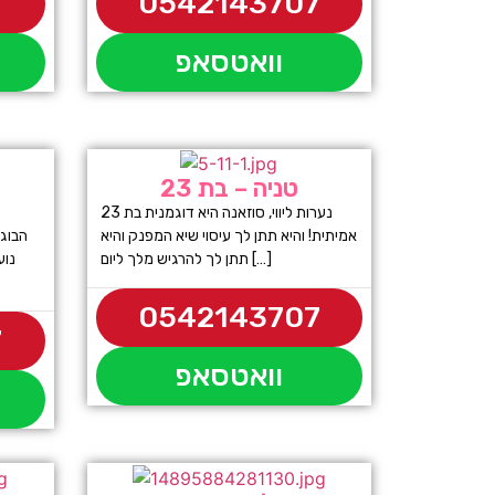
7
0542143707
וואטסאפ
טניה – בת 23
נערות ליווי, סוזאנה היא דוגמנית בת 23
אמיתית! והיא תתן לך עיסוי שיא המפנק והיא
תתן לך להרגיש מלך ליום […]
0542143707
7
וואטסאפ