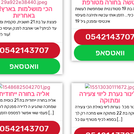
שה בחורה מטורפת
הכי מושלמות בארץ!!
נטשה בת 19 סטודנטית שמחפשת לעשות
באחריות
יף… הזמן אותי עכשיו ותיהנה מעיסוי
אינטימי ומפנק גיל 19
פצצת על בת 21 חושנית, סקסי
עד לביתך! אני אוהבת לפנק ועיסוי כ
עוד לא ראית!
054214370
0542143707
וואטסאפ
וואטסאפ
נור נערת ליווי צעירה
אליה בחורה ייחודית
ומתוקה
אליה בחורה ייחודית בת
שמחכה שתגיע ה לדירה מפנקת לע
ור מכל נערות ליווי באילת הכי צעירה
פעמי שאי אפשר לפספס הזמן עכשיו […]
ומתוקה בת 22 מותוקה אש מחכה רק לך
בספא לכיף מטורף עם כל […]
0542143707