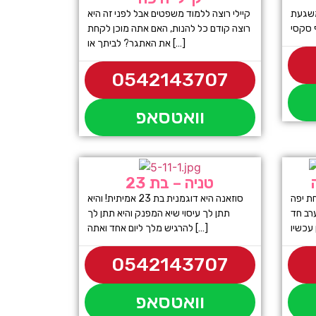
 משגעת
קיילי רוצה ללמוד משפטים אבל לפני זה היא
רוצה קודם כל להנות, האם אתה מוכן לקחת
את האתגר? לביתך או […]
0542143707
וואטסאפ
טניה – בת 23
מה בת 22 מארחת יפה
סוזאנה היא דוגמנית בת 23 אמיתית! והיא
רב חד
תתן לך עיסוי שיא המפנק והיא תתן לך
להרגיש מלך ליום אחד ואתה […]
0542143707
וואטסאפ