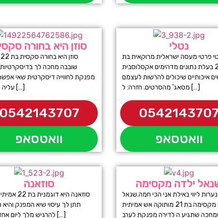
נטלי
סוזן היא בחורה סקסי
י פרטי מעסה ישראלית מרוקאית בת
ס
22 בעלת נתונים מדהימים אקסלוסבית
שובבה מחכה לך בדיסקרטיות 
ם איכותיים שיכולים להרשות לעצמם
מפנקת לחווייה דיסקרטית שאי אפשר 
מסאג’ מהסרטים. חזרה: ל […]
עליה קדימה […]
0542143707
054214370
וואטסאפ
וואטסאפ
נאל ילדה מקסימה
סוזאנה
ערות ליווי באילת אני הכי חמה.שנאל
סוזאנה היא דוגמנית 
ילדה מקסימה בת 21 מותוקה אש אמיתית
תתן לך עיסוי שיא המפנק והיא 
להרגיש מלך ליום אחד ואתה […]