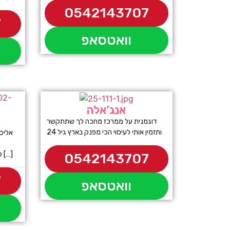
0542143707
7
וואטסאפ
אנג’אלה
דוגמנית על ממרכז מחכה לך שתתקשר
ותזמין אותי לעיסוי הכי מפנק בארץ גיל 24
אליסה
ת
להעניק לכם עיסוי אירוטי חושני ומענג […]
0542143707
7
וואטסאפ