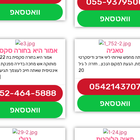
055-937950
וואטסאפ
וואטסאפ
טאניה
אמור היא בחורה סקס
ה מחפש שירותי ליווי אדיב ודיסקרטי
ת, הגעת למקום הנכון… חזרה: ל גיל
מותוקה אש מחכה בדירה מפנקת לח
20
אינטימית שאתה חייב לעצמך תגיע 
ג
054214370
52-464-5888
וואטסאפ
וואטסאפ
מאיה הלוהטת
נטלי