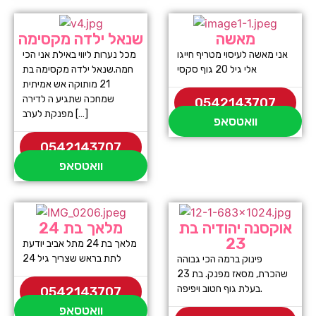
מאשה
שנאל ילדה מקסימה
אני מאשה לעיסוי מטריף חייגו
מכל נערות ליווי באילת אני הכי
אלי גיל 20 גוף סקסי
חמה.שנאל ילדה מקסימה בת
21 מותוקה אש אמיתית
שמחכה שתגיע ה לדירה
0542143707
מפנקת לערב […]
וואטסאפ
0542143707
וואטסאפ
אוקסנה יהודיה בת
מלאך בת 24
23
מלאך בת 24 מתל אביב יודעת
לתת בראש שצריך גיל 24
פינוק ברמה הכי גבוהה
שהכרת, מסאז מפנק. בת 23
בעלת גוף חטוב ויפיפה.
0542143707
וואטסאפ