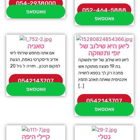
054-2938000
052-464-5888
וואטסאפ
וואטסאפ
ליאן היא שילוב של
טאניה
יופי ותשוקה
אם אתה מחפש שירותי ליווי
אדיב ודיסקרטי באמת, הגעת
ליאן היא שילוב של יופי ותשוקה
למקום הנכון… חזרה: ל גיל 20
בת 19 פצצה מותוקה אש
מחכה רק לך בספא לחווייה
אינטימית שאתה תאהב תזמין
0542143707
[…]
וואטסאפ
0542143707
וואטסאפ
נטלי
קיילי היפה