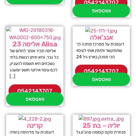
0542143707
וואטסאפ
אנג’אלה
אליסה 23 Alisa
דוגמנית על ממרכז מחכה לך
שתתקשר ותזמין אותי לעיסוי
אליסה תכיר אותך לחלום של
הכי מפנק בארץ גיל 24
כל גבר, והיא תיתן רגשות בלתי
נשכחים היא תשמח להעניק
לכם עיסוי אירוטי חושני ומענג
0542143707
[…]
וואטסאפ
0542143707
וואטסאפ
יוליה – בת 25
קרינה
פנתרת סקס קסומה מהג’ונגל
דוגמנית על מדהימה ביופיה