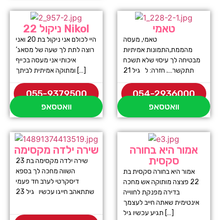
טאמי
ניקול 22 Nikol
טאמי, מעסה
היי לכולם אני ניקול בת 20 ואני
מהממת,התמונות אמיתיות
רוצה לתת לך שעה של מסאג’
מבטיחה לך עיסוי שלא תשכח
איכותי אני מעסה בכייף
תתקשר…. חזרה: ל גיל 21
ומתוקה אמיתית לביתך […]
055-9379500
054-2936000
וואטסאפ
וואטסאפ
אמור היא בחורה
שירה ילדה מקסימה
סקסית
שירה ילדה מקסימה בת 23
השווה מחכה לך בספא
אמור היא בחורה סקסית בת
דיסקרטי לערב חד פעמי
22 פצצה מותוקה אש מחכה
שתתאהב חייגו עכשיו גיל 23
בדירה מפנקת לחווייה
אינטימית שאתה חייב לעצמך
תגיע עכשיו גיל […]