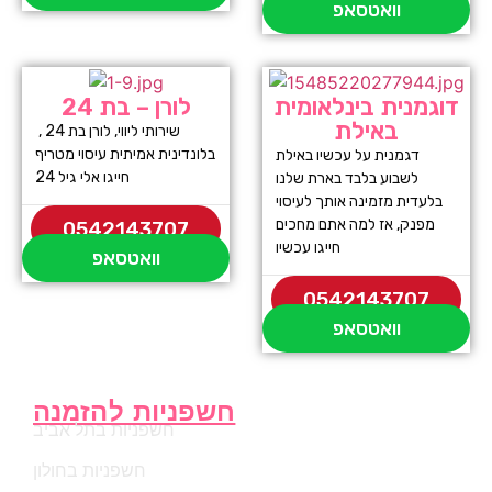
וואטסאפ
דוגמנית בינלאומית
לורן – בת 24
באילת
שירותי ליווי, לורן בת 24 ,
בלונדינית אמיתית עיסוי מטריף
דגמנית על עכשיו באילת
חייגו אלי גיל 24
לשבוע בלבד בארת שלנו
בלעדית מזמינה אותך לעיסוי
מפנק, אז למה אתם מחכים
0542143707
חייגו עכשיו
וואטסאפ
0542143707
וואטסאפ
חשפניות להזמנה
חשפניות בתל אביב
חשפניות בחולון