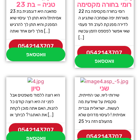
רומי בחורה מקסימה
טניה – בת 23
רומי בחורה מקסימה בת 22
סוזאנה היא דוגמנית בת 23
מארחת יפה שמחכה שתגיע ה
אמיתית! והיא תתן לך עיסוי שיא
לדירה מפנקת לערב חד פעמי
המפנק והיא תתן לך להרגיש
שאי אפשר לפספס הזמן עכשיו
מלך ליום אחד ואתה […]
[…]
0542143707
0542143707
וואטסאפ
וואטסאפ
שני
סיון
שירותי ליווי, שני החייתית,
היא רוצה ללמוד משפטים אבל
סקסית על שיודעת מה
לפני זה היא רוצה קודם כל
לעשות.. ישראלית צברית
להנות, האם אתה מוכן לקחת
אמיתית ! לעיסוי מדהים שלא
את האתגר? לביתך או […]
מהעולם הזה גיל 25
0542143707
0542143707
וואטסאפ