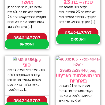
טניה – בת 23
מאשה
נערות ליווי, סוזאנה היא
שירותי ליווי, סיגל לביתךמלון
דוגמנית בת 23 אמיתית! והיא
לאוהבי הבוגרות בת-40 יפה
תתן לך עיסוי שיא המפנק והיא
וסקסית להרפתקאה נועזת 24
תתן לך להרגיש מלך ליום […]
שעות ביממה היא יכולה לזרום
איתכם לכל סוג […]
0542143707
0542143707
וואטסאפ
וואטסאפ
סוני
סוני, נערת ליווי צעירה, גמישה
הכי מושלמות בארץ!!!
קיצונית ומשתוקקת לגלות
באחריות
עולמות שטופי זימה חדשים
כאשר כל מה שהי אי פעם
פצצת על בת 21 חושנית,
מעזה לפנטז […]
סקסית ומטריפה עד לביתך!
אני אוהבת לפנק ועיסוי כמו
0542143707
שלי עוד לא ראית!