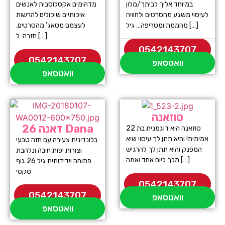
במיוחד אליך לביתך/מלון
מדהימים אקסלוסבית לאנשים
לעיסוי משגע מהסרטים ולחוויה
איכותיים שיכולים להרשות
מהממת ומטריפה… גיל […]
לעצמם מסאג’ מהסרטים.
חזרה: ל […]
0542143707
0542143707
וואטסאפ
וואטסאפ
סוזאנה
דאנה 26 Dana
סוזאנה היא דוגמנית בת 22
אמיתית! והיא תתן לך עיסוי שיא
בלונדינית צעירה עם חזה טבעי
המפנק והיא תתן לך להרגיש
וצורות יפות חיבה ונלהבת
מלך ליום אחד ואתה […]
פתוחה וידידותית גיל 26 גוף
סקסי
0542143707
0542143707
וואטסאפ
וואטסאפ