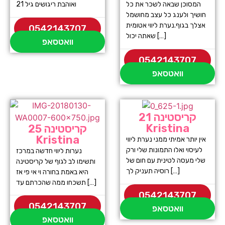
המסוכן שבאה לשכר את כל
ואוהבת ריגושים גיל 21
חושיך ולענג כל עצב מחושמל
אצלך בגוף.נערת ליווי אטומית
0542143707
שאתה יכול […]
וואטסאפ
0542143707
וואטסאפ
קריסטינה 21
Kristina
קריסטינה 25
Kristina
אין יותר אמיתי ממני נערת ליווי
לעיסוי ואלו התמונות שלי ורק
נערות ליווי חדשה במרכז
שלי מעסה לטינית עם חום של
ותשימו לב לגוף של קריסטינה
רוסיה תעניק לך […]
היא באמת בחורה וי אי פי אז
תשכחו ממה שהכרתם עד […]
0542143707
0542143707
וואטסאפ
וואטסאפ