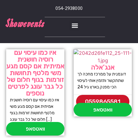
054-2938000
Showevents
איו כמו עיסוי עם
רוסיה חושנית
אמיתית אם קסם מגע
אנג’אלה
משי מלטף תחושות
דוגמנית על ממרכז מחכה לך
זורמות בגוף חלום של
שתתקשר ותזמין אותי לעיסוי
כל גבר עונג לפרטים
הכי מפנק בארץ גיל 24
נוספים
איו כמו עיסוי עם רוסיה חושנית
0559865581
אמיתית אם קסם מגע משי
וואטסאפ
מלטף תחושות זורמות בגוף
חלום של כל גבר עונג […]
וואטסאפ