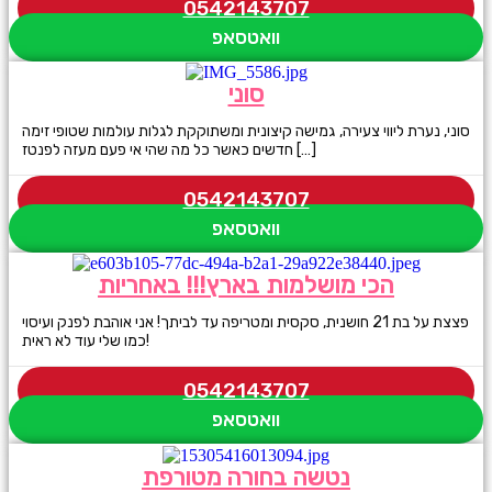
0542143707
וואטסאפ
סוני
סוני, נערת ליווי צעירה, גמישה קיצונית ומשתוקקת לגלות עולמות שטופי זימה
חדשים כאשר כל מה שהי אי פעם מעזה לפנטז […]
0542143707
וואטסאפ
הכי מושלמות בארץ!!! באחריות
פצצת על בת 21 חושנית, סקסית ומטריפה עד לביתך! אני אוהבת לפנק ועיסוי
כמו שלי עוד לא ראית!
0542143707
וואטסאפ
נטשה בחורה מטורפת