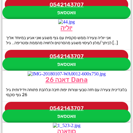
0542143707
וואטסאפ
יוליה
אני יוליה צעירה ממש סקסית עם גוף משגע ואני אגיע במיוחד אליך
לביתך/מלון לעיסוי משגע מהסרטים ולחוויה מהממת ומטריפה… גיל […]
0542143707
וואטסאפ
דאנה 26 Dana
בלונדינית צעירה עם חזה טבעי וצורות יפות חיבה ונלהבת פתוחה וידידותית גיל
26 גוף סקסי
0542143707
וואטסאפ
סוזאנה