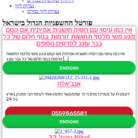
דירות דיסקרטיות בבת ים
נערות ליווי
נערות ליווי במרכז
פורטל החשפניות הגדול בישראל
איו כמו עיסוי עם רוסיה חושנית אמיתית אם קסם
מגע משי מלטף תחושות זורמות בגוף חלום של כל
גבר עונג לפרטים נוספים
איו כמו עיסוי עם רוסיה חושנית אמיתית אם קסם מגע משי מלטף תחושות
זורמות בגוף חלום של כל גבר עונג […]
וואטסאפ
אנג’אלה
דוגמנית על ממרכז מחכה לך שתתקשר ותזמין אותי לעיסוי הכי מפנק בארץ
גיל 24
0559865581
וואטסאפ
ניקול 22 Nikol