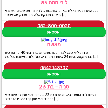
לורי חמה אש
מכל הנערות ליווי באילת אני הכי שווה בארץ. לורי חמה אש שמחכה שתבוא
לדירה המפנקת שלה לזמן מפנק שאי אפשר […]
052-800-0020
וואטסאפ
מאשה
שירותי ליווי, סיגל לביתךמלון לאוהבי הבוגרות בת-40 יפה וסקסית
להרפתקאה נועזת 24 שעות ביממה היא יכולה לזרום איתכם לכל סוג […]
0542143707
וואטסאפ
טניה – בת 23
נערות ליווי, סוזאנה היא דוגמנית בת 23 אמיתית! והיא תתן לך עיסוי שיא
המפנק והיא תתן לך להרגיש מלך ליום […]