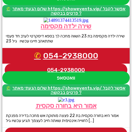
שלום הגעתי מאתר https://showevents.vip/ אפשר לקבל
פרטים בבקשה ?
שירה ילדה מקסימה
שירה ילדה מקסימה בת 23 השווה מחכה לך בספא דיסקרטי לערב חד פעמי
שתתאהב חייגו עכשיו גיל 23
054-2938000
054-2938000
וואטסאפ
שלום הגעתי מאתר https://showevents.vip/ אפשר לקבל
פרטים בבקשה ?
אמור היא בחורה סקסית
אמור היא בחורה סקסית בת 22 פצצה מותוקה אש מחכה בדירה מפנקת
לחווייה אינטימית שאתה חייב לעצמך תגיע עכשיו גיל […]