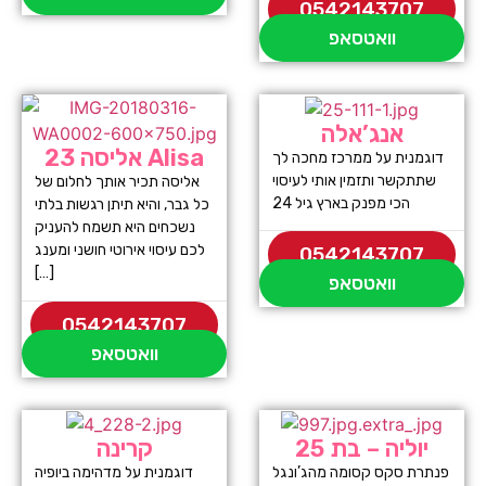
0542143707
וואטסאפ
אנג’אלה
אליסה 23 Alisa
דוגמנית על ממרכז מחכה לך
שתתקשר ותזמין אותי לעיסוי
אליסה תכיר אותך לחלום של
הכי מפנק בארץ גיל 24
כל גבר, והיא תיתן רגשות בלתי
נשכחים היא תשמח להעניק
לכם עיסוי אירוטי חושני ומענג
0542143707
[…]
וואטסאפ
0542143707
וואטסאפ
יוליה – בת 25
קרינה
פנתרת סקס קסומה מהג’ונגל
דוגמנית על מדהימה ביופיה