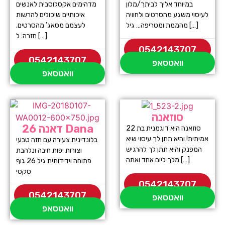
במיוחד אליך לביתך/מלון
מדהימים אקסלוסבית לאנשים
לעיסוי משגע מהסרטים ולחוויה
איכותיים שיכולים להרשות
מהממת ומטריפה… גיל […]
לעצמם מסאג’ מהסרטים.
חזרה: ל […]
0542143707
0542143707
וואטסאפ
וואטסאפ
סוזאנה
דאנה 26 Dana
סוזאנה היא דוגמנית בת 22
אמיתית! והיא תתן לך עיסוי שיא
בלונדינית צעירה עם חזה טבעי
המפנק והיא תתן לך להרגיש
וצורות יפות חיבה ונלהבת
מלך ליום אחד ואתה […]
פתוחה וידידותית גיל 26 גוף
סקסי
0542143707
0542143707
וואטסאפ
וואטסאפ