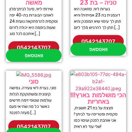
טניה – בת 23
מאשה
נערות ליווי, סוזאנה היא
שירותי ליווי, סיגל לביתךמלון
דוגמנית בת 23 אמיתית! והיא
לאוהבי הבוגרות בת-40 יפה
תתן לך עיסוי שיא המפנק והיא
וסקסית להרפתקאה נועזת 24
תתן לך להרגיש מלך ליום […]
שעות ביממה היא יכולה לזרום
איתכם לכל סוג […]
0542143707
0542143707
וואטסאפ
וואטסאפ
סוני
סוני, נערת ליווי צעירה, גמישה
הכי מושלמות בארץ!!!
קיצונית ומשתוקקת לגלות
באחריות
עולמות שטופי זימה חדשים
כאשר כל מה שהי אי פעם
פצצת על בת 21 חושנית,
מעזה לפנטז […]
סקסית ומטריפה עד לביתך!
אני אוהבת לפנק ועיסוי כמו
0542143707
שלי עוד לא ראית!