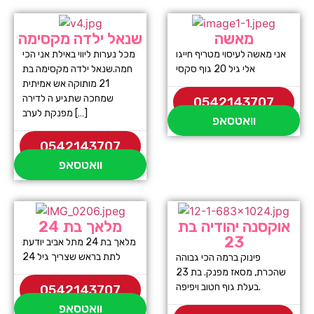
מאשה
שנאל ילדה מקסימה
אני מאשה לעיסוי מטריף חייגו
מכל נערות ליווי באילת אני הכי
אלי גיל 20 גוף סקסי
חמה.שנאל ילדה מקסימה בת
21 מותוקה אש אמיתית
שמחכה שתגיע ה לדירה
0542143707
מפנקת לערב […]
וואטסאפ
0542143707
וואטסאפ
אוקסנה יהודיה בת
מלאך בת 24
23
מלאך בת 24 מתל אביב יודעת
לתת בראש שצריך גיל 24
פינוק ברמה הכי גבוהה
שהכרת, מסאז מפנק. בת 23
בעלת גוף חטוב ויפיפה.
0542143707
וואטסאפ