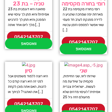
רומי בחורה מקסימה
טניה – בת 23
רומי בחורה מקסימה בת 22
סוזאנה היא דוגמנית בת 23
מארחת יפה שמחכה שתגיע ה
אמיתית! והיא תתן לך עיסוי שיא
לדירה מפנקת לערב חד פעמי
המפנק והיא תתן לך להרגיש
שאי אפשר לפספס הזמן עכשיו
מלך ליום אחד ואתה […]
[…]
0542143707
0542143707
וואטסאפ
וואטסאפ
שני
סיון
שירותי ליווי, שני החייתית,
היא רוצה ללמוד משפטים אבל
סקסית על שיודעת מה
לפני זה היא רוצה קודם כל
לעשות.. ישראלית צברית
להנות, האם אתה מוכן לקחת
אמיתית ! לעיסוי מדהים שלא
את האתגר? לביתך או […]
מהעולם הזה גיל 25
0542143707
0542143707
וואטסאפ