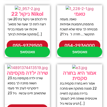
טאמי
ניקול 22 Nikol
טאמי, מעסה
היי לכולם אני ניקול בת 20 ואני
מהממת,התמונות אמיתיות
רוצה לתת לך שעה של מסאג’
מבטיחה לך עיסוי שלא תשכח
איכותי אני מעסה בכייף
תתקשר…. חזרה: ל גיל 21
ומתוקה אמיתית לביתך […]
055-9379500
054-2936000
וואטסאפ
וואטסאפ
אמור היא בחורה
שירה ילדה מקסימה
סקסית
שירה ילדה מקסימה בת 23
השווה מחכה לך בספא
אמור היא בחורה סקסית בת
דיסקרטי לערב חד פעמי
22 פצצה מותוקה אש מחכה
שתתאהב חייגו עכשיו גיל 23
בדירה מפנקת לחווייה
אינטימית שאתה חייב לעצמך
תגיע עכשיו גיל […]