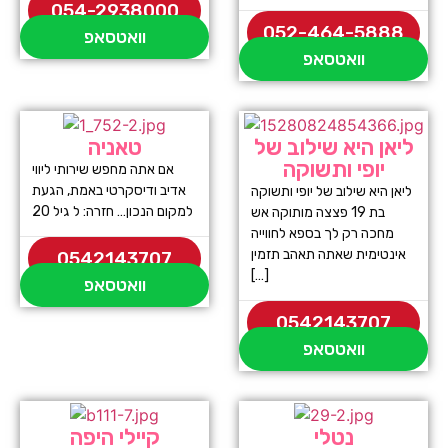
054-2938000
052-464-5888
וואטסאפ
וואטסאפ
ליאן היא שילוב של
טאניה
יופי ותשוקה
אם אתה מחפש שירותי ליווי
אדיב ודיסקרטי באמת, הגעת
ליאן היא שילוב של יופי ותשוקה
למקום הנכון… חזרה: ל גיל 20
בת 19 פצצה מותוקה אש
מחכה רק לך בספא לחווייה
אינטימית שאתה תאהב תזמין
0542143707
[…]
וואטסאפ
0542143707
וואטסאפ
נטלי
קיילי היפה