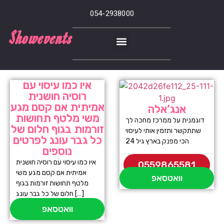
054-2938000
Showevents
איו כמו עיסוי עם
רוסיה חושנית
אמיתית אם קסם מגע
אנג’אלה
משי מלטף תחושות
דוגמנית על ממרכז מחכה לך
זורמות בגוף חלום של
שתתקשר ותזמין אותי לעיסוי
כל גבר עונג לפרטים
הכי מפנק בארץ גיל 24
נוספים
איו כמו עיסוי עם רוסיה חושנית
0559865581
אמיתית אם קסם מגע משי
וואטסאפ
מלטף תחושות זורמות בגוף
חלום של כל גבר עונג […]
וואטסאפ