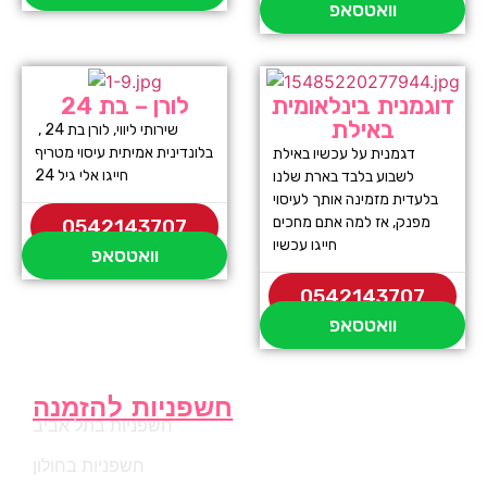
וואטסאפ
דוגמנית בינלאומית
לורן – בת 24
באילת
שירותי ליווי, לורן בת 24 ,
בלונדינית אמיתית עיסוי מטריף
דגמנית על עכשיו באילת
חייגו אלי גיל 24
לשבוע בלבד בארת שלנו
בלעדית מזמינה אותך לעיסוי
מפנק, אז למה אתם מחכים
0542143707
חייגו עכשיו
וואטסאפ
0542143707
וואטסאפ
חשפניות להזמנה
חשפניות בתל אביב
חשפניות בחולון