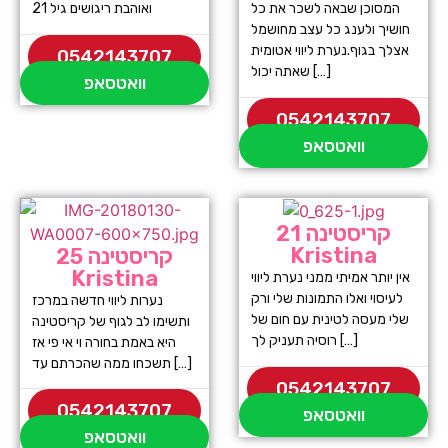
המסוכן שבאה לשכר את כל
ואוהבת ריגושים גיל 21
חושיך ולענג כל עצב מחושמל
אצלך בגוף.נערת ליווי אטומית
0542143707
שאתה יכול […]
וואטסאפ
0542143707
וואטסאפ
קריסטינה 21
Kristina
קריסטינה 25
Kristina
אין יותר אמיתי ממני נערת ליווי
לעיסוי ואלו התמונות שלי ורק
נערות ליווי חדשה במרכז
שלי מעסה לטינית עם חום של
ותשימו לב לגוף של קריסטינה
רוסיה תעניק לך […]
היא באמת בחורה וי אי פי אז
תשכחו ממה שהכרתם עד […]
0542143707
0542143707
וואטסאפ
וואטסאפ