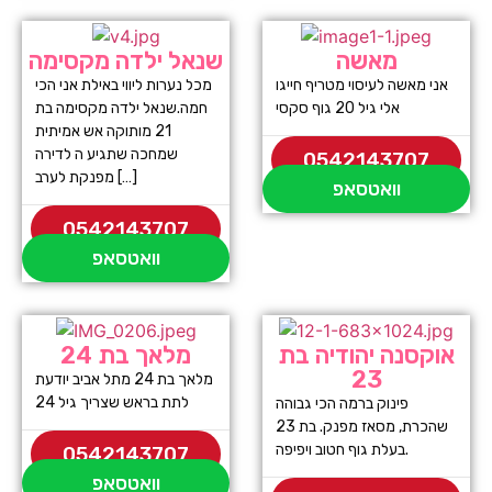
מאשה
שנאל ילדה מקסימה
אני מאשה לעיסוי מטריף חייגו
מכל נערות ליווי באילת אני הכי
אלי גיל 20 גוף סקסי
חמה.שנאל ילדה מקסימה בת
21 מותוקה אש אמיתית
שמחכה שתגיע ה לדירה
0542143707
מפנקת לערב […]
וואטסאפ
0542143707
וואטסאפ
אוקסנה יהודיה בת
מלאך בת 24
23
מלאך בת 24 מתל אביב יודעת
לתת בראש שצריך גיל 24
פינוק ברמה הכי גבוהה
שהכרת, מסאז מפנק. בת 23
בעלת גוף חטוב ויפיפה.
0542143707
וואטסאפ