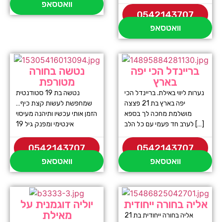
וואטסאפ
0542143707
וואטסאפ
בריינדל הכי יפה
נטשה בחורה
בארץ
מטורפת
נערות ליווי באילת. בריינדל הכי
נטשה בת 19 סטודנטית
יפה בארץ בת 21 פצצה
שמחפשת לעשות קצת כיף…
מושלמת מחכה לך בספא
הזמן אותי עכשיו ותיהנה מעיסוי
לערב חד פעמי עם כל הלב […]
אינטימי ומפנק גיל 19
0542143707
0542143707
וואטסאפ
וואטסאפ
אליה בחורה ייחודית
יוליה דוגמנית על
מאילת
אליה בחורה ייחודית בת 21