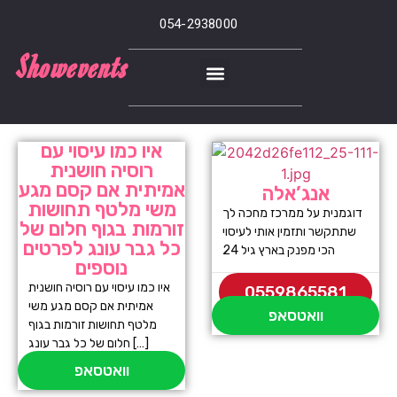
054-2938000
Showevents
איו כמו עיסוי עם
רוסיה חושנית
אמיתית אם קסם מגע
אנג’אלה
משי מלטף תחושות
דוגמנית על ממרכז מחכה לך
זורמות בגוף חלום של
שתתקשר ותזמין אותי לעיסוי
כל גבר עונג לפרטים
הכי מפנק בארץ גיל 24
נוספים
איו כמו עיסוי עם רוסיה חושנית
0559865581
אמיתית אם קסם מגע משי
וואטסאפ
מלטף תחושות זורמות בגוף
חלום של כל גבר עונג […]
וואטסאפ