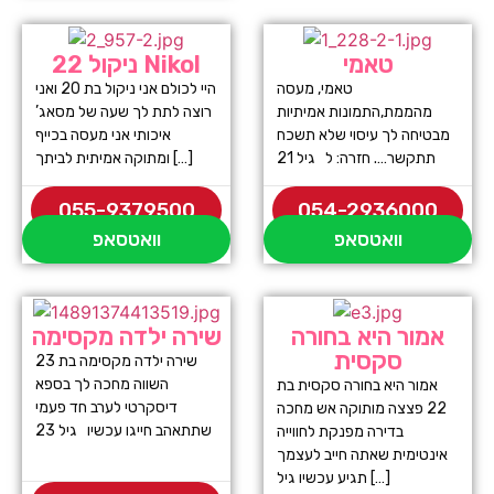
טאמי
ניקול 22 Nikol
טאמי, מעסה
היי לכולם אני ניקול בת 20 ואני
מהממת,התמונות אמיתיות
רוצה לתת לך שעה של מסאג’
מבטיחה לך עיסוי שלא תשכח
איכותי אני מעסה בכייף
תתקשר…. חזרה: ל גיל 21
ומתוקה אמיתית לביתך […]
055-9379500
054-2936000
וואטסאפ
וואטסאפ
אמור היא בחורה
שירה ילדה מקסימה
סקסית
שירה ילדה מקסימה בת 23
השווה מחכה לך בספא
אמור היא בחורה סקסית בת
דיסקרטי לערב חד פעמי
22 פצצה מותוקה אש מחכה
שתתאהב חייגו עכשיו גיל 23
בדירה מפנקת לחווייה
אינטימית שאתה חייב לעצמך
תגיע עכשיו גיל […]