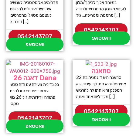
במיוחד אליך לביתך/מלון
מדהימים אקסלוסבית לאנשים
לעיסוי משגע מהסרטים ולחוויה
איכותיים שיכולים להרשות
מהממת ומטריפה… גיל […]
לעצמם מסאג’ מהסרטים.
חזרה: ל […]
0542143707
0542143707
וואטסאפ
וואטסאפ
סוזאנה
דאנה 26 Dana
סוזאנה היא דוגמנית בת 22
אמיתית! והיא תתן לך עיסוי שיא
בלונדינית צעירה עם חזה טבעי
המפנק והיא תתן לך להרגיש
וצורות יפות חיבה ונלהבת
מלך ליום אחד ואתה […]
פתוחה וידידותית גיל 26 גוף
סקסי
0542143707
0542143707
וואטסאפ
וואטסאפ