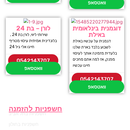
וואטסאפ
דוגמנית בינלאומית
לורן – בת 24
באילת
שירותי ליווי, לורן בת 24 ,
בלונדינית אמיתית עיסוי מטריף
דגמנית על עכשיו באילת
חייגו אלי גיל 24
לשבוע בלבד בארת שלנו
בלעדית מזמינה אותך לעיסוי
מפנק, אז למה אתם מחכים
0542143707
חייגו עכשיו
וואטסאפ
0542143707
וואטסאפ
חשפניות להזמנה
חשפניות בתל אביב
חשפניות בחולון