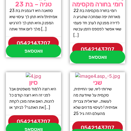
רומי בחורה מקסימה
טניה – בת 23
רומי בחורה מקסימה בת 22
סוזאנה היא דוגמנית בת 23
מארחת יפה שמחכה שתגיע ה
אמיתית! והיא תתן לך עיסוי שיא
לדירה מפנקת לערב חד פעמי
המפנק והיא תתן לך להרגיש
שאי אפשר לפספס הזמן עכשיו
מלך ליום אחד ואתה […]
[…]
0542143707
0542143707
וואטסאפ
וואטסאפ
שני
סיון
שירותי ליווי, שני החייתית,
היא רוצה ללמוד משפטים אבל
סקסית על שיודעת מה
לפני זה היא רוצה קודם כל
לעשות.. ישראלית צברית
להנות, האם אתה מוכן לקחת
אמיתית ! לעיסוי מדהים שלא
את האתגר? לביתך או […]
מהעולם הזה גיל 25
0542143707
0542143707
וואטסאפ