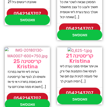
המסוכן שבאה לשכר את כל
ואוהבת ריגושים גיל 21
חושיך ולענג כל עצב מחושמל
אצלך בגוף.נערת ליווי אטומית
0542143707
שאתה יכול […]
וואטסאפ
0542143707
וואטסאפ
קריסטינה 21
Kristina
קריסטינה 25
Kristina
אין יותר אמיתי ממני נערת ליווי
לעיסוי ואלו התמונות שלי ורק
נערות ליווי חדשה במרכז
שלי מעסה לטינית עם חום של
ותשימו לב לגוף של קריסטינה
רוסיה תעניק לך […]
היא באמת בחורה וי אי פי אז
תשכחו ממה שהכרתם עד […]
0542143707
0542143707
וואטסאפ
וואטסאפ