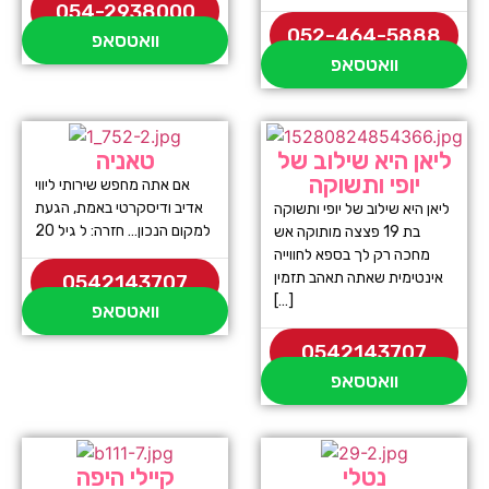
054-2938000
052-464-5888
וואטסאפ
וואטסאפ
ליאן היא שילוב של
טאניה
יופי ותשוקה
אם אתה מחפש שירותי ליווי
אדיב ודיסקרטי באמת, הגעת
ליאן היא שילוב של יופי ותשוקה
למקום הנכון… חזרה: ל גיל 20
בת 19 פצצה מותוקה אש
מחכה רק לך בספא לחווייה
אינטימית שאתה תאהב תזמין
0542143707
[…]
וואטסאפ
0542143707
וואטסאפ
נטלי
קיילי היפה