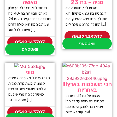
טניה – בת 23
מאשה
נערות ליווי, סוזאנה היא
שירותי ליווי, סיגל לביתךמלון
דוגמנית בת 23 אמיתית! והיא
לאוהבי הבוגרות בת-40 יפה
תתן לך עיסוי שיא המפנק והיא
וסקסית להרפתקאה נועזת 24
תתן לך להרגיש מלך ליום […]
שעות ביממה היא יכולה לזרום
איתכם לכל סוג […]
0542143707
0542143707
וואטסאפ
וואטסאפ
סוני
סוני, נערת ליווי צעירה, גמישה
הכי מושלמות בארץ!!!
קיצונית ומשתוקקת לגלות
באחריות
עולמות שטופי זימה חדשים
כאשר כל מה שהי אי פעם
פצצת על בת 21 חושנית,
מעזה לפנטז […]
סקסית ומטריפה עד לביתך!
אני אוהבת לפנק ועיסוי כמו
0542143707
שלי עוד לא ראית!