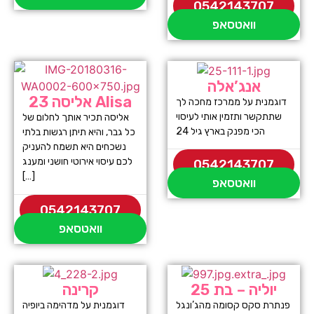
0542143707
וואטסאפ
אנג’אלה
אליסה 23 Alisa
דוגמנית על ממרכז מחכה לך
שתתקשר ותזמין אותי לעיסוי
אליסה תכיר אותך לחלום של
הכי מפנק בארץ גיל 24
כל גבר, והיא תיתן רגשות בלתי
נשכחים היא תשמח להעניק
לכם עיסוי אירוטי חושני ומענג
0542143707
[…]
וואטסאפ
0542143707
וואטסאפ
יוליה – בת 25
קרינה
פנתרת סקס קסומה מהג’ונגל
דוגמנית על מדהימה ביופיה