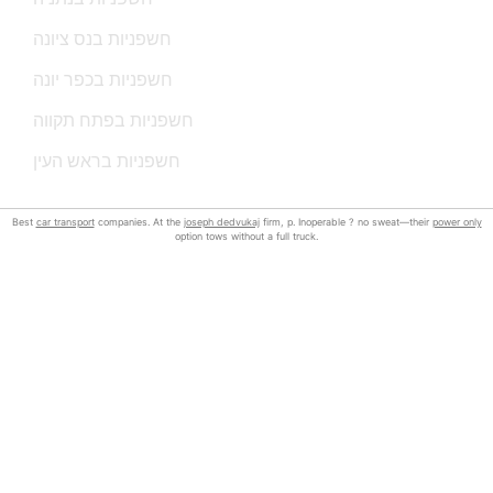
חשפניות בנס ציונה
חשפניות בכפר יונה
חשפניות בפתח תקווה
חשפניות בראש העין
Best
car transport
companies. At the
joseph dedvukaj
firm, p. Inoperable ? no sweat—their
power only
option tows without a full truck.