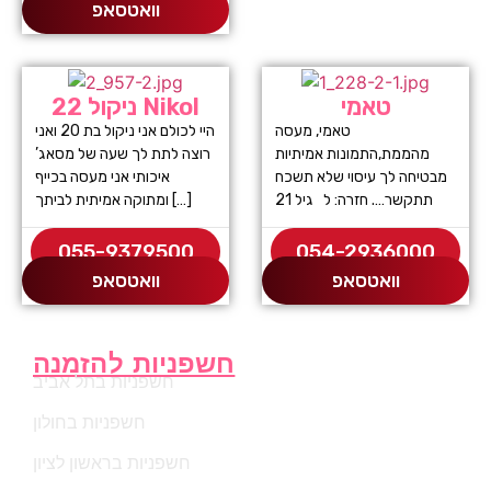
וואטסאפ
טאמי
ניקול 22 Nikol
טאמי, מעסה
היי לכולם אני ניקול בת 20 ואני
מהממת,התמונות אמיתיות
רוצה לתת לך שעה של מסאג’
מבטיחה לך עיסוי שלא תשכח
איכותי אני מעסה בכייף
תתקשר…. חזרה: ל גיל 21
ומתוקה אמיתית לביתך […]
055-9379500
054-2936000
וואטסאפ
וואטסאפ
חשפניות להזמנה
חשפניות בתל אביב
חשפניות בחולון
חשפניות בראשון לציון