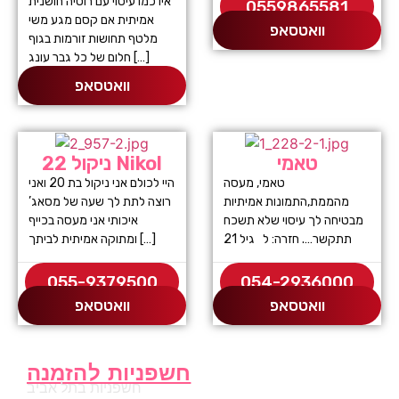
איו כמו עיסוי עם רוסיה חושנית
0559865581
אמיתית אם קסם מגע משי
וואטסאפ
מלטף תחושות זורמות בגוף
חלום של כל גבר עונג […]
וואטסאפ
טאמי
ניקול 22 Nikol
טאמי, מעסה
היי לכולם אני ניקול בת 20 ואני
מהממת,התמונות אמיתיות
רוצה לתת לך שעה של מסאג’
מבטיחה לך עיסוי שלא תשכח
איכותי אני מעסה בכייף
תתקשר…. חזרה: ל גיל 21
ומתוקה אמיתית לביתך […]
055-9379500
054-2936000
וואטסאפ
וואטסאפ
חשפניות להזמנה
חשפניות בתל אביב