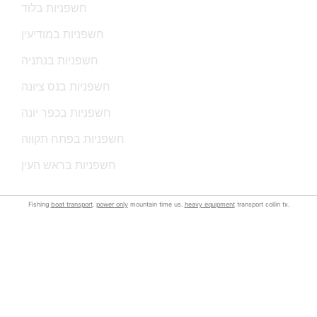
חשפניות בלוד
חשפניות במודיעין
חשפניות בנתניה
חשפניות בנס ציונה
חשפניות בכפר יונה
חשפניות בפתח תקווה
חשפניות בראש העין
Fishing
boat transport
.
power only
mountain time us.
heavy equipment
transport collin tx.