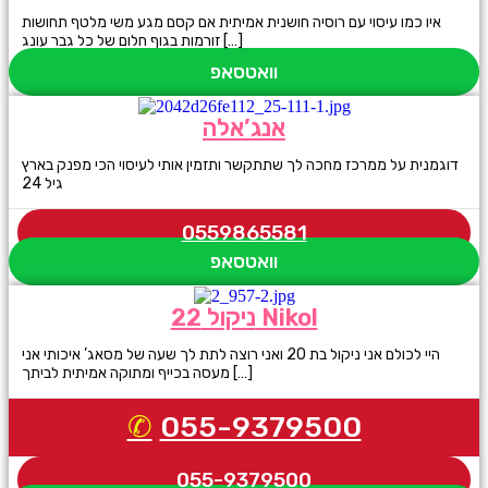
איו כמו עיסוי עם רוסיה חושנית אמיתית אם קסם מגע משי מלטף תחושות
זורמות בגוף חלום של כל גבר עונג […]
וואטסאפ
אנג’אלה
דוגמנית על ממרכז מחכה לך שתתקשר ותזמין אותי לעיסוי הכי מפנק בארץ
גיל 24
0559865581
וואטסאפ
ניקול 22 Nikol
היי לכולם אני ניקול בת 20 ואני רוצה לתת לך שעה של מסאג’ איכותי אני
מעסה בכייף ומתוקה אמיתית לביתך […]
055-9379500
055-9379500