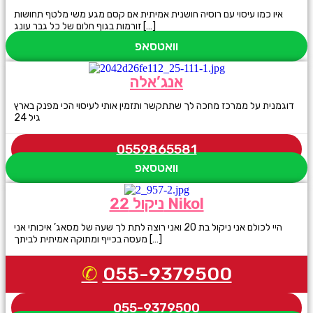
איו כמו עיסוי עם רוסיה חושנית אמיתית אם קסם מגע משי מלטף תחושות
זורמות בגוף חלום של כל גבר עונג […]
וואטסאפ
אנג’אלה
דוגמנית על ממרכז מחכה לך שתתקשר ותזמין אותי לעיסוי הכי מפנק בארץ
גיל 24
0559865581
וואטסאפ
ניקול 22 Nikol
היי לכולם אני ניקול בת 20 ואני רוצה לתת לך שעה של מסאג’ איכותי אני
מעסה בכייף ומתוקה אמיתית לביתך […]
055-9379500
055-9379500