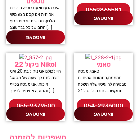
נוספים
איו כמו עיסוי עם רוסיה חושנית
0559865581
אמיתית אם קסם מגע משי
וואטסאפ
מלטף תחושות זורמות בגוף
חלום של כל גבר עונג […]
וואטסאפ
טאמי
ניקול 22 Nikol
טאמי, מעסה
היי לכולם אני ניקול בת 20 ואני
מהממת,התמונות אמיתיות
רוצה לתת לך שעה של מסאג’
מבטיחה לך עיסוי שלא תשכח
איכותי אני מעסה בכייף
תתקשר…. חזרה: ל גיל 21
ומתוקה אמיתית לביתך […]
055-9379500
054-2936000
וואטסאפ
וואטסאפ
חשפניות להזמנה