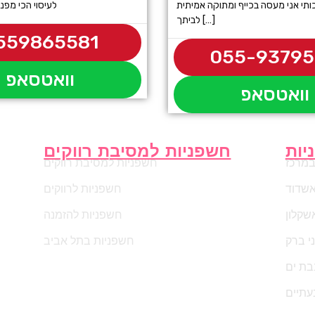
ותי אני מעסה בכייף ומתוקה אמיתית
לעיסוי הכי מפנק
לביתך […]
559865581
055-9379
וואטסאפ
וואטסאפ
יות
חשפניות למסיבת רווקים
במרכז
חשפניות למסיבת רווקים
אשדוד
חשפניות לרווקים
שקלון
חשפניות להזמנה
י ברק
חשפניות בתל אביב
בת ים
עתיים