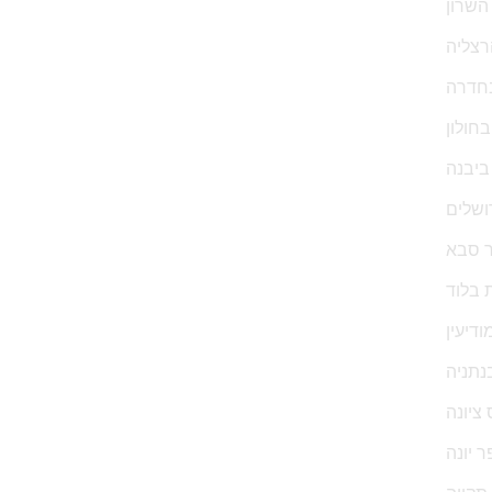
השרון
רצליה
חדרה
חולון
ביבנה
ושלים
ר סבא
 בלוד
דיעין
נתניה
ציונה
 יונה