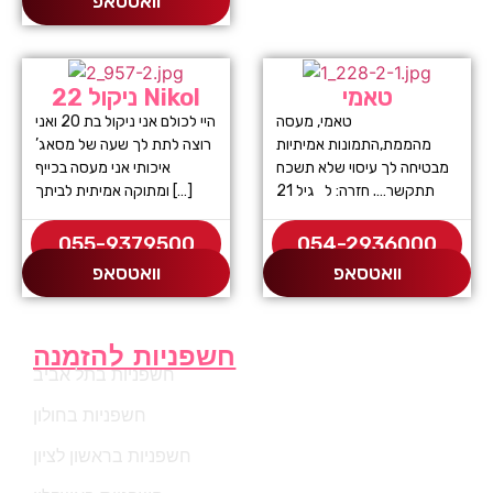
וואטסאפ
טאמי
ניקול 22 Nikol
טאמי, מעסה
היי לכולם אני ניקול בת 20 ואני
מהממת,התמונות אמיתיות
רוצה לתת לך שעה של מסאג’
מבטיחה לך עיסוי שלא תשכח
איכותי אני מעסה בכייף
תתקשר…. חזרה: ל גיל 21
ומתוקה אמיתית לביתך […]
055-9379500
054-2936000
וואטסאפ
וואטסאפ
חשפניות להזמנה
חשפניות בתל אביב
חשפניות בחולון
חשפניות בראשון לציון