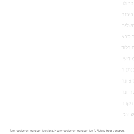
חולון
ביבנה
ושלים
ר סבא
 בלוד
דיעין
נתניה
ציונה
 יונה
תקווה
 העין
farm equipment transport
louisiana. Heavy
equipment transport
lee fl. Fishing
boat transport
.