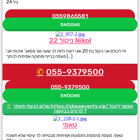
גיל 24
0559865581
וואטסאפ
ניקול 22 Nikol
היי לכולם אני ניקול בת 20 ואני רוצה לתת לך שעה של מסאג’ איכותי אני
מעסה בכייף ומתוקה אמיתית לביתך […]
055-9379500
055-9379500
וואטסאפ
שלום הגעתי מאתר https://showevents.vip/ אפשר לקבל
פרטים בבקשה ?
טאמי
טאמי, מעסה מהממת,התמונות אמיתיות מבטיחה לך עיסוי שלא תשכח