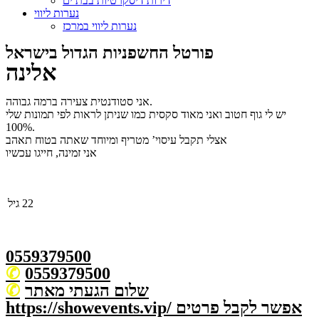
דירות דיסקרטיות בבת ים
נערות ליווי
נערות ליווי במרכז
פורטל החשפניות הגדול בישראל
אלינה
אני סטודנטית צעירה ברמה גבוהה.
יש לי גוף חטוב ואני מאוד סקסית כמו שניתן לראות לפי תמונות שלי
100%.
אצלי תקבל עיסוי’ מטריף ומיוחד שאתה בטוח תאהב
אני זמינה, חייגו עכשיו
22
גיל
0559379500
0559379500
שלום הגעתי מאתר
https://showevents.vip/ אפשר לקבל פרטים