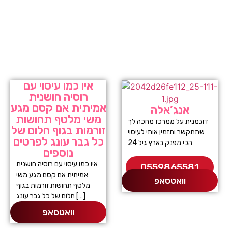
איו כמו עיסוי עם
רוסיה חושנית
אמיתית אם קסם מגע
אנג’אלה
משי מלטף תחושות
דוגמנית על ממרכז מחכה לך
זורמות בגוף חלום של
שתתקשר ותזמין אותי לעיסוי
כל גבר עונג לפרטים
הכי מפנק בארץ גיל 24
נוספים
איו כמו עיסוי עם רוסיה חושנית
0559865581
אמיתית אם קסם מגע משי
וואטסאפ
מלטף תחושות זורמות בגוף
חלום של כל גבר עונג […]
וואטסאפ