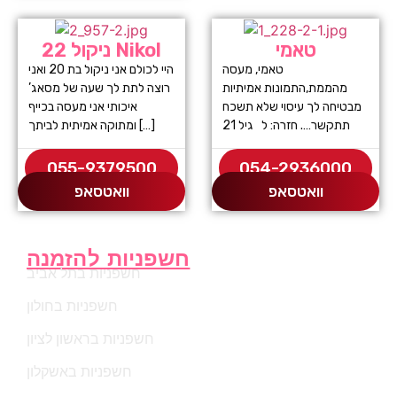
טאמי
ניקול 22 Nikol
טאמי, מעסה
היי לכולם אני ניקול בת 20 ואני
מהממת,התמונות אמיתיות
רוצה לתת לך שעה של מסאג’
מבטיחה לך עיסוי שלא תשכח
איכותי אני מעסה בכייף
תתקשר…. חזרה: ל גיל 21
ומתוקה אמיתית לביתך […]
055-9379500
054-2936000
וואטסאפ
וואטסאפ
חשפניות להזמנה
חשפניות בתל אביב
חשפניות בחולון
חשפניות בראשון לציון
חשפניות באשקלון