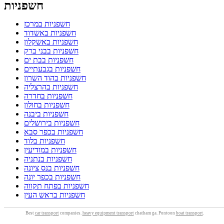
חשפניות
חשפניות במרכז
חשפניות באשדוד
חשפניות באשקלון
חשפניות בבני ברק
חשפניות בבת ים
חשפניות בגבעתיים
חשפניות בהוד השרון
חשפניות בהרצליה
חשפניות בחדרה
חשפניות בחולון
חשפניות ביבנה
חשפניות בירושלים
חשפניות בכפר סבא
חשפניות בלוד
חשפניות במודיעין
חשפניות בנתניה
חשפניות בנס ציונה
חשפניות בכפר יונה
חשפניות בפתח תקווה
חשפניות בראש העין
Best
car transport
companies.
heavy equipment transport
chatham ga. Pontoon
boat transport
.