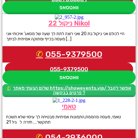
וואטסאפ
ניקול 22 Nikol
היי לכולם אני ניקול בת 20 ואני רוצה לתת לך שעה של מסאג’ איכותי אני
מעסה בכייף ומתוקה אמיתית לביתך […]
055-9379500
055-9379500
וואטסאפ
שלום הגעתי מאתר https://showevents.vip/ אפשר לקבל
פרטים בבקשה ?
טאמי
טאמי, מעסה מהממת,התמונות אמיתיות מבטיחה לך עיסוי שלא תשכח
תתקשר…. חזרה: ל גיל 21
054-2936000