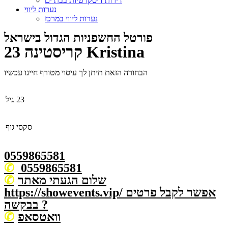
דירות דיסקרטיות בבת ים
נערות ליווי
נערות ליווי במרכז
פורטל החשפניות הגדול בישראל
קריסטינה 23 Kristina
הבחורה הזאת תיתן לך עיסוי מטורף חייגו עכשיו
23
גיל
סקסי
גוף
0559865581
0559865581
שלום הגעתי מאתר
https://showevents.vip/ אפשר לקבל פרטים
בבקשה ?
וואטסאפ