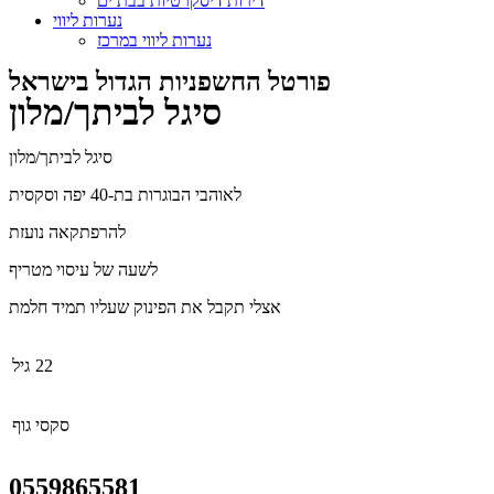
דירות דיסקרטיות בבת ים
נערות ליווי
נערות ליווי במרכז
פורטל החשפניות הגדול בישראל
סיגל לביתך/מלון
סיגל לביתך/מלון
לאוהבי הבוגרות בת-40 יפה וסקסית
להרפתקאה נועזת
לשעה של עיסוי מטריף
אצלי תקבל את הפינוק שעליו תמיד חלמת
22
גיל
סקסי
גוף
0559865581