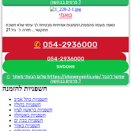
פרטים בבקשה ?
טאמי
טאמי, מעסה מהממת,התמונות אמיתיות מבטיחה לך עיסוי שלא תשכח
תתקשר…. חזרה: ל גיל 21
054-2936000
054-2936000
וואטסאפ
שלום הגעתי מאתר https://showevents.vip/ אפשר לקבל
פרטים בבקשה ?
חשפניות להזמנה
חשפניות בתל אביב
חשפניות בחולון
חשפניות בראשון לציון
חשפניות באשקלון
חשפניות בבת ים
חשפניות באזור
חשפניות בירושלים