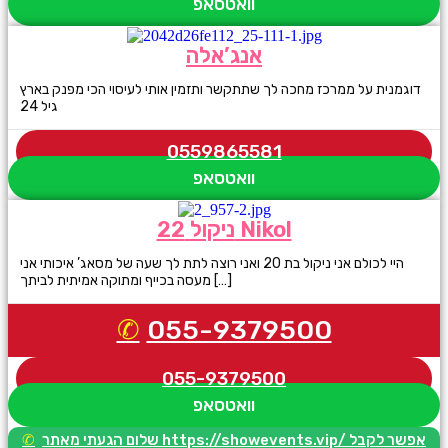
וואטסאפ
אנג’אלה
דוגמנית על ממרכז מחכה לך שתתקשר ותזמין אותי לעיסוי הכי מפנק בארץ
גיל 24
0559865581
וואטסאפ
ניקול 22 Nikol
היי לכולם אני ניקול בת 20 ואני רוצה לתת לך שעה של מסאג’ איכותי אני
מעסה בכייף ומתוקה אמיתית לביתך […]
055-9379500
055-9379500
וואטסאפ
שלום הגעתי מאתר https://showevents.vip/ אפשר לקבל