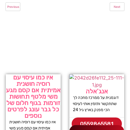
Previous
Next
איו כמו עיסוי עם
רוסיה חושנית
אמיתית אם קסם מגע
אנג’אלה
משי מלטף תחושות
דוגמנית על ממרכז מחכה לך
זורמות בגוף חלום של
שתתקשר ותזמין אותי לעיסוי
כל גבר עונג לפרטים
הכי מפנק בארץ גיל 24
נוספים
איו כמו עיסוי עם רוסיה חושנית
0559865581
אמיתית אם קסם מגע משי