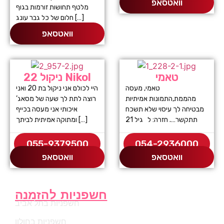
וואטסאפ
מלטף תחושות זורמות בגוף
חלום של כל גבר עונג […]
וואטסאפ
טאמי
ניקול 22 Nikol
טאמי, מעסה
היי לכולם אני ניקול בת 20 ואני
מהממת,התמונות אמיתיות
רוצה לתת לך שעה של מסאג’
מבטיחה לך עיסוי שלא תשכח
איכותי אני מעסה בכייף
תתקשר…. חזרה: ל גיל 21
ומתוקה אמיתית לביתך […]
055-9379500
054-2936000
וואטסאפ
וואטסאפ
חשפניות להזמנה
חשפניות בתל אביב
חשפניות בחולון