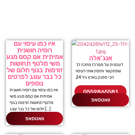
איו כמו עיסוי עם
רוסיה חושנית
אמיתית אם קסם מגע
אנג’אלה
משי מלטף תחושות
דוגמנית על ממרכז מחכה לך
זורמות בגוף חלום של
שתתקשר ותזמין אותי לעיסוי
כל גבר עונג לפרטים
הכי מפנק בארץ גיל 24
נוספים
איו כמו עיסוי עם רוסיה חושנית
0559865581
אמיתית אם קסם מגע משי
וואטסאפ
מלטף תחושות זורמות בגוף
חלום של כל גבר עונג […]
וואטסאפ