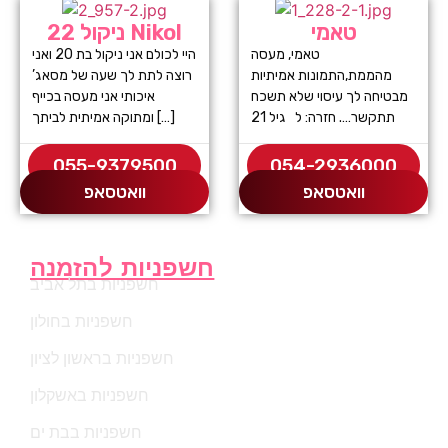
טאמי
ניקול 22 Nikol
טאמי, מעסה
היי לכולם אני ניקול בת 20 ואני
מהממת,התמונות אמיתיות
רוצה לתת לך שעה של מסאג’
מבטיחה לך עיסוי שלא תשכח
איכותי אני מעסה בכייף
תתקשר…. חזרה: ל גיל 21
ומתוקה אמיתית לביתך […]
055-9379500
054-2936000
וואטסאפ
וואטסאפ
חשפניות להזמנה
חשפניות בתל אביב
חשפניות בחולון
חשפניות בראשון לציון
חשפניות באשקלון
חשפניות בבת ים