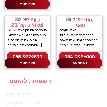
וואטסאפ
טאמי
ניקול 22 Nikol
טאמי, מעסה
היי לכולם אני ניקול בת 20 ואני
מהממת,התמונות אמיתיות
רוצה לתת לך שעה של מסאג’
מבטיחה לך עיסוי שלא תשכח
איכותי אני מעסה בכייף
תתקשר…. חזרה: ל גיל 21
ומתוקה אמיתית לביתך […]
055-9379500
054-2936000
וואטסאפ
וואטסאפ
חשפניות להזמנה
חשפניות בתל אביב
חשפניות בחולון
חשפניות בראשון לציון