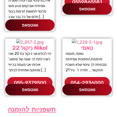
איו כמו עיסוי עם רוסיה חושנית
0559865581
אמיתית אם קסם מגע משי
וואטסאפ
מלטף תחושות זורמות בגוף
חלום של כל גבר עונג […]
וואטסאפ
טאמי
ניקול 22 Nikol
טאמי, מעסה
היי לכולם אני ניקול בת 20 ואני
מהממת,התמונות אמיתיות
רוצה לתת לך שעה של מסאג’
מבטיחה לך עיסוי שלא תשכח
איכותי אני מעסה בכייף
תתקשר…. חזרה: ל גיל 21
ומתוקה אמיתית לביתך […]
055-9379500
054-2936000
וואטסאפ
וואטסאפ
חשפניות להזמנה
חשפניות בתל אביב