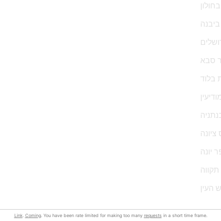
חולון
ביבנה
ושלים
ר סבא
 בלוד
דיעין
נתניה
ציונה
 יונה
תקווה
 העין
Link
.
Coming
. You have been rate limited for making too many
requests
in a short time frame.