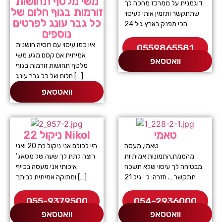
משי מלטף תחושות
דוגמנית על ממרכז מחכה לך
זורמות בגוף חלום של
שתתקשר ותזמין אותי לעיסוי
כל גבר עונג לפרטים
הכי מפנק בארץ גיל 24
נוספים
איו כמו עיסוי עם רוסיה חושנית
0559865581
אמיתית אם קסם מגע משי
וואטסאפ
מלטף תחושות זורמות בגוף
חלום של כל גבר עונג […]
וואטסאפ
טאמי
ניקול 22 Nikol
טאמי, מעסה
היי לכולם אני ניקול בת 20 ואני
מהממת,התמונות אמיתיות
רוצה לתת לך שעה של מסאג’
מבטיחה לך עיסוי שלא תשכח
איכותי אני מעסה בכייף
תתקשר…. חזרה: ל גיל 21
ומתוקה אמיתית לביתך […]
055-9379500
054-2936000
וואטסאפ
וואטסאפ