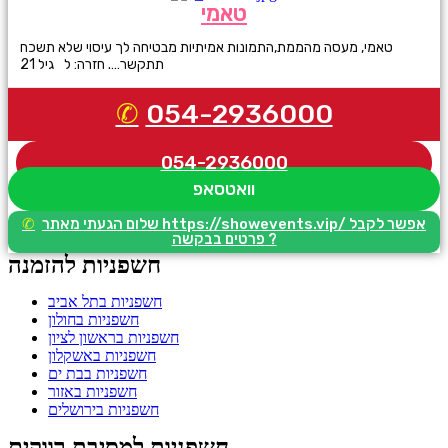
טאמי
טאמי, מעסה מהממת,התמונות אמיתיות מבטיחה לך עיסוי שלא תשכח
תתקשר…. חזרה: ל גיל 21
054-2936000
054-2936000
וואטסאפ
שלום הגעתי מאתר https://showevents.vip/ אפשר לקבל
פרטים בבקשה ?
חשפניות להזמנה
חשפניות בתל אביב
חשפניות בחולון
חשפניות בראשון לציון
חשפניות באשקלון
חשפניות בבת ים
חשפניות באזור
חשפניות בירושלים
חשפניות למסיבת רווקים