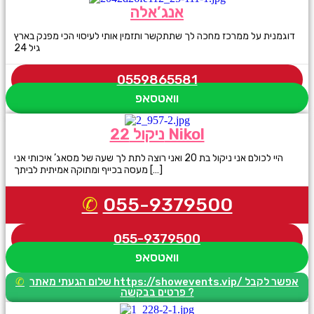
אנג’אלה
דוגמנית על ממרכז מחכה לך שתתקשר ותזמין אותי לעיסוי הכי מפנק בארץ
גיל 24
0559865581
וואטסאפ
ניקול 22 Nikol
היי לכולם אני ניקול בת 20 ואני רוצה לתת לך שעה של מסאג’ איכותי אני
מעסה בכייף ומתוקה אמיתית לביתך […]
055-9379500
055-9379500
וואטסאפ
שלום הגעתי מאתר https://showevents.vip/ אפשר לקבל
פרטים בבקשה ?