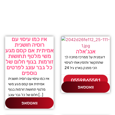
איו כמו עיסוי עם
רוסיה חושנית
אמיתית אם קסם מגע
אנג’אלה
משי מלטף תחושות
דוגמנית על ממרכז מחכה לך
זורמות בגוף חלום של
שתתקשר ותזמין אותי לעיסוי
כל גבר עונג לפרטים
הכי מפנק בארץ גיל 24
נוספים
איו כמו עיסוי עם רוסיה חושנית
0559865581
אמיתית אם קסם מגע משי
וואטסאפ
מלטף תחושות זורמות בגוף
חלום של כל גבר עונג […]
וואטסאפ