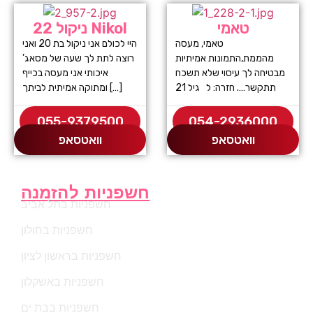
טאמי
ניקול 22 Nikol
טאמי, מעסה
היי לכולם אני ניקול בת 20 ואני
מהממת,התמונות אמיתיות
רוצה לתת לך שעה של מסאג’
מבטיחה לך עיסוי שלא תשכח
איכותי אני מעסה בכייף
תתקשר…. חזרה: ל גיל 21
ומתוקה אמיתית לביתך […]
055-9379500
054-2936000
וואטסאפ
וואטסאפ
חשפניות להזמנה
חשפניות בתל אביב
חשפניות בחולון
חשפניות בראשון לציון
חשפניות באשקלון
חשפניות בבת ים