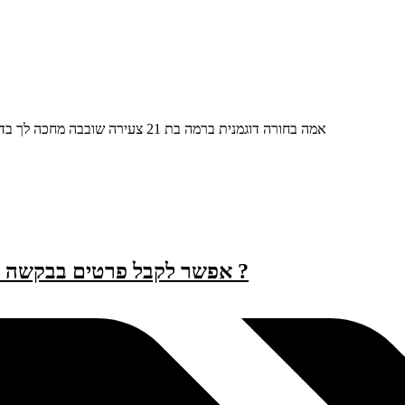
אמה בחורה דוגמנית ברמה בת 21 צעירה שובבה מחכה לך בדיסקרטיות בדירה מפנקת לחווייה דיסקרטית שלא תשכח קדימה היא מחכה
שלום הגעתי מאתר https://showevents.vip/ אפשר לקבל פרטים בבקשה ?